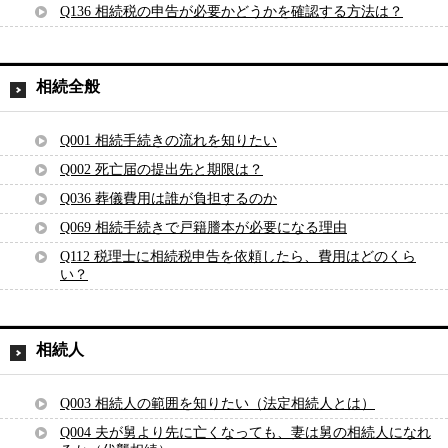
Q136 相続税の申告が必要かどうかを確認する方法は？
相続全般
Q001 相続手続きの流れを知りたい
Q002 死亡届の提出先と期限は？
Q036 葬儀費用は誰が負担するのか
Q069 相続手続きで戸籍謄本が必要になる理由
Q112 税理士に相続税申告を依頼したら、費用はどのくら
い？
相続人
Q003 相続人の範囲を知りたい（法定相続人とは）
Q004 夫が舅より先に亡くなっても、妻は舅の相続人になれ