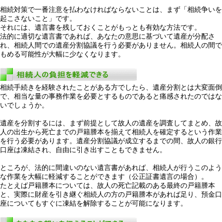
相続対策で一番注意を払わなければならないことは、まず「相続争いを
起こさないこと」です。
それには、遺言書を残しておくことがもっとも有効な方法です。
法的に適切な遺言書であれば、あなたの意思に基づいて遺産が分配さ
れ、相続人間での遺産分割協議を行う必要がありません。相続人の間で
もめる可能性が大幅に少なくなります。
相続手続きを経験されたことがある方でしたら、遺産分割とは大変面倒
で、相当な量の事務作業を必要とするものであると痛感されたのではな
いでしょうか。
遺産を分割するには、まず前提として故人の遺産を調査してまとめ、故
人の出生から死亡までの戸籍謄本を揃えて相続人を確定するという作業
を行う必要があります。遺産分割協議が成立するまでの間、故人の銀行
口座は凍結され、自由に引き出すこともできません。
ところが、法的に間違いのない遺言書があれば、相続人が行うこのよう
な作業を大幅に軽減することができます（公正証書遺言の場合）。
たとえば戸籍謄本については、故人の死亡記載のある最終の戸籍謄本
と、実際に財産を引き継ぐ相続人の方の戸籍謄本があれば足り、預金口
座についてもすぐに凍結を解除することが可能になります。