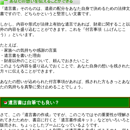
『遺言書』そのものは、遺産の配分をあなた自身で決めるための法律文
書ですので、どちらかというと堅苦しい文書です。
しかし、内容や形式が法律上有効な遺言であれば、財産に関すること以
外の内容を盛り込むことができます。これを『付言事項（ふげんじこ
う）』といいます。
たとえば、
・家族への気持ちや感謝の言葉
・遺言書を書いた理由
・財産以外のことについて、頼んでおきたいこと
このような内容を盛り込んでおくことで、あなた自身の想いを残された
方々に伝えることができます。
あなたの想いが込められた付言事項があれば、残された方もきっとあな
たの気持ちを真摯に受け止めることでしょう。
遺言書は自筆でも良い？
さて、この『遺言書の作成』ですが、このごろではその重要性が理解さ
れてきたためか、書店に行くと「遺言書作成キット」などがいろいろと
販売され、ちょっとしたブームになっているようです。