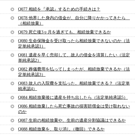
Q077 相続を『承認』するための手続きは？
Q078 他界した身内の借金が、自分に降りかかってきたら
（相続放棄）
Q079 死亡後3ヶ月を過ぎても、相続放棄できるか
Q080 生命保険金を受け取ったら相続放棄できないのか（法
定単純承認1）
Q081 遺産を早く売却して、故人の借金を清算したい（法定
単純承認2）
Q082 葬儀費用を払ってしまったが、相続放棄できるか（法
定単純承認3）
Q083 故人の入院費を支払った。相続放棄できる？（法定単
純承認4）
Q084 相続放棄後に遺産を持ち出したら（法定単純承認5）
Q086 相続放棄したら死亡事故の損害賠償金は受け取れない
のか
Q087 生前の相続放棄や、生前の遺産分割協議はできるか
Q088 相続放棄を、取り消し（撤回）できるか