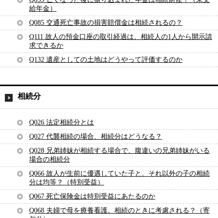
給年金）
Q085 交通死亡事故の損害賠償金は相続されるの？
Q111 故人の預金口座の取引経過は、相続人の1人から開示請
求できるか
Q132 遺産としての土地はどうやって評価するのか
相続分
Q026 法定相続分とは
Q027 代襲相続の場合、相続分はどうなる？
Q028 兄弟姉妹が相続する場合で、腹違いの兄弟姉妹がいる
場合の相続分
Q066 故人が生前に優遇していた子と、それ以外の子の相続
分は均等？（特別受益）
Q067 死亡保険金は特別受益にあたるのか
Q068 夫婦で母を療養看護。相続のときに考慮される？（寄