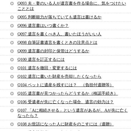
Q093 夫・妻のいる人が遺言書を作る場合に、気をつけたい
こととは
Q095 判断能力が落ちていても遺言は書けるか
Q096 遺言書はいつ書くか？
Q097 遺言を書くべき人、書いたほうがいい人
Q098 自筆証書遺言を書くときの注意点とは
Q099 遺言書の封印と保管はどうするか
Q100 遺言を訂正するには
Q101 遺言を撤回・変更するには
Q102 遺言に書いた財産を売却したくなったら
Q104 ペットに遺産を残すには？ （負担付遺贈等）
Q105 遺言書が見つかったらどうするか（検認手続き）
Q106 受遺者が先に亡くなった場合、遺言の効力は？
Q107 「Aに相続させる」という遺言があるが、Aが先に亡く
なったら？
Q108 お世話になった人に財産をのこすには（遺贈）