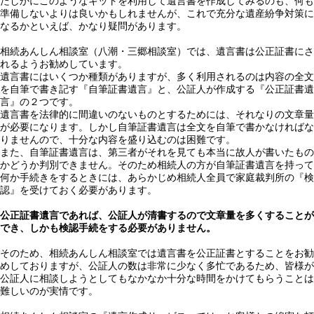
たしかにこのようなキットを利用して遺言書を作成してみるのも、何も
準備しないよりは良いかもしれませんが、これで充分な遺産紛争対策に
なるかといえば、かなり疑問があります。
相続あんしん相談室（八潮・三郷相談室）では、遺言書は公正証書にさ
れるようお勧めしています。
遺言書にはいくつか種類がありますが、多く利用されるのは内容の全文
を自筆で書き記す『自筆証書遺言』と、公証人が作成する『公正証書遺
言』の２つです。
遺言書を法律的に間違いのないものとするためには、それなりの文章量
が必要になります。しかし自筆証書遺言は全文を自筆で書かなければな
りませんので、十分な内容を盛り込むのは困難です。
また、自筆証書遺言は、第三者がそれを見ても本当に故人が書いたもの
かどうか判別できません。そのため相続人の方が自筆証書遺言を持って
何か手続きをするときには、あらかじめ相続人全員で家庭裁判所の『検
認』を受けておく必要があります。
公正証書遺言であれば、公証人が清書するので文章量を多くすることが
でき、しかも検認手続をする必要がありません。
そのため、相続あんしん相談室では遺言書を公正証書とすることをお勧
めしておりますが、公証人の数は非常に少なく多忙であるため、皆様が
公証人に相談しようとしてもなかなか十分な時間をかけてもらうことは
難しいのが実情です。