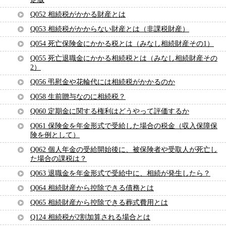
Q052 相続税がかかる財産とは
Q053 相続税がかからない財産とは（非課税財産）
Q054 死亡保険金にかかる税とは（みなし相続財産その1）
Q055 死亡退職金にかかる相続税とは（みなし相続財産その
2）
Q056 弔慰金や花輪代には相続税がかかるのか
Q058 生前贈与なのに相続税？
Q060 定期金に関する権利はどうやって評価するか
Q061 保険金を年金形式で受給した場合の税金（収入保障保
険を例として）
Q062 個人年金の受給開始後に、被保険者や受取人が死亡し
た場合の課税は？
Q063 退職金を年金形式で受給中に、相続が発生したら？
Q064 相続財産から控除できる債務とは
Q065 相続財産から控除できる葬式費用とは
Q124 相続税が2割加算される場合とは