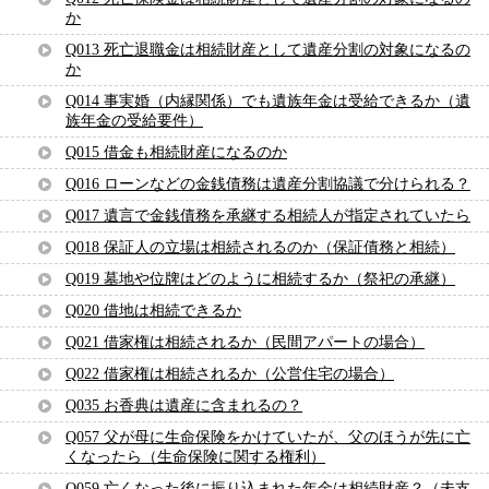
か
Q013 死亡退職金は相続財産として遺産分割の対象になるの
か
Q014 事実婚（内縁関係）でも遺族年金は受給できるか（遺
族年金の受給要件）
Q015 借金も相続財産になるのか
Q016 ローンなどの金銭債務は遺産分割協議で分けられる？
Q017 遺言で金銭債務を承継する相続人が指定されていたら
Q018 保証人の立場は相続されるのか（保証債務と相続）
Q019 墓地や位牌はどのように相続するか（祭祀の承継）
Q020 借地は相続できるか
Q021 借家権は相続されるか（民間アパートの場合）
Q022 借家権は相続されるか（公営住宅の場合）
Q035 お香典は遺産に含まれるの？
Q057 父が母に生命保険をかけていたが、父のほうが先に亡
くなったら（生命保険に関する権利）
Q059 亡くなった後に振り込まれた年金は相続財産？（未支