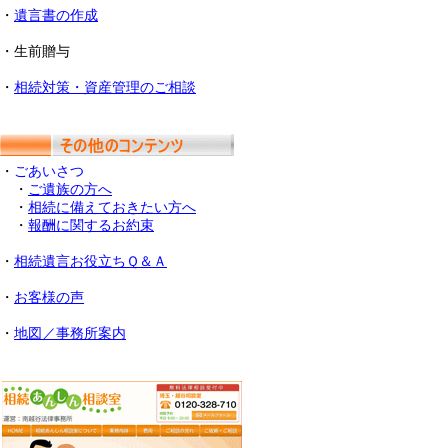
・
遺言書の作成
・生前贈与
・
相続対策・資産管理のご相談
・
ごあいさつ
・
ご遺族の方へ
・
相続に備えておきたい方へ
・
報酬に関するお約束
・
相続遺言お役立ちＱ＆Ａ
・
お客様の声
・
地図／事務所案内