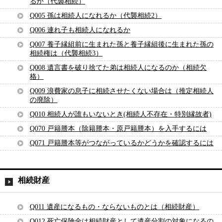
るか（代襲相続）
Q005 孫は相続人になれるか（代襲相続2）
Q006 連れ子も相続人になれるか
Q007 養子縁組前に生まれた孫と養子縁組後に生まれた孫の
相続権は（代襲相続3）
Q008 遺言書を破り捨てた弟は相続人になるのか（相続欠
格）
Q009 浪費家の息子に相続させたくない場合は（推定相続人
の廃除）
Q010 相続人が誰もいないとき(相続人不存在・特別縁故者)
Q070 戸籍謄本（除籍謄本・原戸籍謄本）を入手するには
Q071 戸籍謄本等がつながっているかどうかを確認するには
相続財産
Q011 遺産になるもの・ならないものとは（相続財産）
Q012 死亡保険金は相続財産として遺産分割の対象になるの