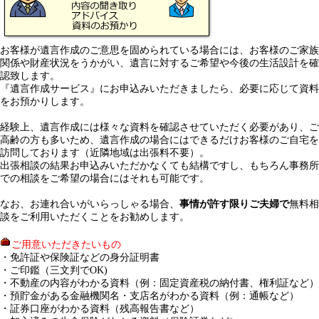
お客様が遺言作成のご意思を固められている場合には、お客様のご家族
関係や財産状況をうかがい、遺言に対するご希望や今後の生活設計を確
認致します。
『遺言作成サービス』にお申込みいただきましたら、必要に応じて資料
をお預かりします。
経験上、遺言作成には様々な資料を確認させていただく必要があり、ご
高齢の方も多いため、遺言作成の場合にはできるだけお客様のご自宅を
訪問しております（近隣地域は出張料不要）。
出張相談の結果お申込みいただかなくても結構ですし、もちろん事務所
での相談をご希望の場合にはそれも可能です。
なお、お連れ合いがいらっしゃる場合、
事情が許す限りご夫婦で
無料相
談をご利用いただくことをお勧めします。
ご用意いただきたいもの
・免許証や保険証などの身分証明書
・ご印鑑（三文判でOK)
・不動産の内容がわかる資料（例：固定資産税の納付書、権利証など）
・預貯金がある金融機関名・支店名がわかる資料（例：通帳など）
・証券口座がわかる資料（残高報告書など）