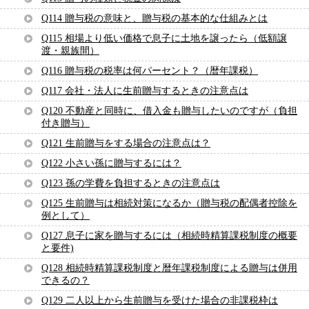
Q114 贈与税の意味と、贈与税の基本的な仕組みとは
Q115 相場より低い価格で息子に土地を譲ったら（低額譲
渡・親族間）
Q116 贈与税の税率は何パーセント？（暦年課税）
Q117 会社・法人に生前贈与するときの注意点は
Q120 不動産と同時に、借入金も贈与したいのですが（負担
付き贈与）
Q121 生前贈与をする場合の注意点は？
Q122 小さい孫に贈与するには？
Q123 孫の学費を負担するときの注意点は
Q125 生前贈与は相続対策になるか（贈与税の配偶者控除を
例として）
Q127 息子に家を贈与するには（相続時精算課税制度の概要
と要件)
Q128 相続時精算課税制度と暦年課税制度による贈与は併用
できるの？
Q129 二人以上から生前贈与を受けた場合の非課税枠は