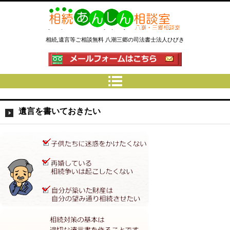
相続あんしん相談室八潮三郷│相
相続,遺言等ご相談無料 八潮三郷の司法書士法人ひびき
続手続 名義変更 遺言なら埼玉県
の司法書士法人ひびき
遺言を書いておきたい