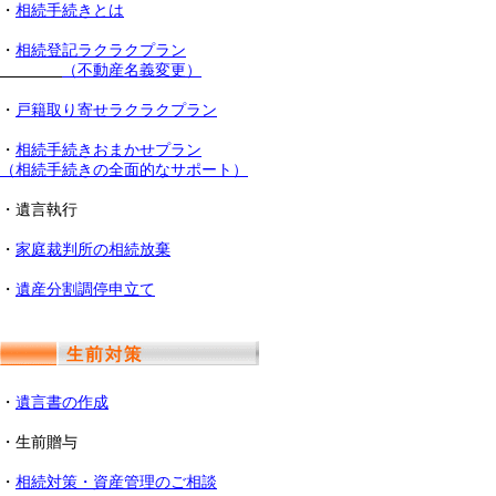
・
相続手続きとは
・
相続登記ラクラクプラン
（不動産名義変更）
・
戸籍取り寄せラクラクプラン
・
相続手続きおまかせプラン
（相続手続きの全面的なサポート）
・遺言執行
・
家庭裁判所の相続放棄
・
遺産分割調停申立て
・
遺言書の作成
・生前贈与
・
相続対策・資産管理のご相談