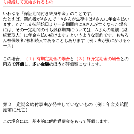
り継続して支給されるもの
いわゆる『保証期間付き終身年金』のことです。
たとえば、契約者がAさんで「Aさんが生存中はAさんに年金を払い
ます。ただし支払開始日より一定期間内にAさんが亡くなった場合
には、その一定期間のうち残存期間については、Aさんの遺族（継
続受取人）に年金を払い続けます」というような契約です。もちろ
ん被保険者≠被相続人であることもあります（例：夫が妻にかけるケ
ース）
この場合、
（１）有期定期金の場合
と
（３）終身定期金の場合
との
両方で評価し、多い金額のほう
が評価額になります。
第２ 定期金給付事由が発生していないもの（例：年金支給開
始前に死亡）
この場合には、基本的に解約返戻金をもって評価します。