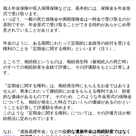
個人年金保険や収入保障保険などは、基本的には、保険金を年金形
式で受け取ります。
いっぽう、一般の死亡保険金や満期保険金は一時金で受け取るのが
原則ですが、年金形式で受け取ることができる特約があらかじめ用
意されていることがあります。
年金のように、ある期間にわたって定期的に金銭等の給付を受ける
権利のことを『定期金に関する権利』といいます（注１）。
ところで、相続税というものは、相続発生時（被相続人の死亡時）
のすべての相続財産を金銭で評価し、その評価額をもとに計算しま
す。
『定期金に関する権利』は、相続発生時にもらえるお金ではありま
せんが、将来にわたって継続的にお金をもらえる権利であり、財産
的な価値があるものです。 そのため、このような年金形式の保険金
についても、相続が発生した時点ではいくらの価値があるのかとい
うことを計算して評価額を求めます。
このような『定期金に関する権利』については、その評価方法が相
続税法に定められています。
なお、『遺族基礎年金』などの
公的な遺族年金は相続財産ではなく