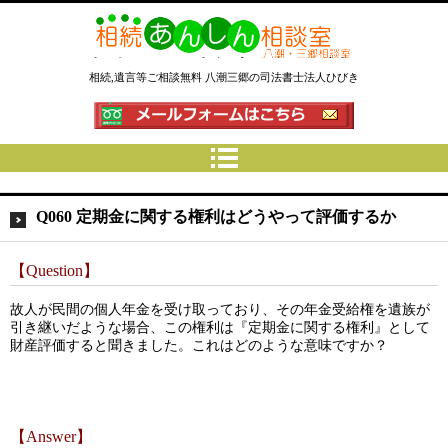
相続あんしん相談室八潮三郷│相
相続,遺言等ご相談無料 八潮三郷の司法書士法人ひびき
続手続 名義変更 遺言なら埼玉県
の司法書士法人ひびき
Q060 定期金に関する権利はどうやって評価するか
【Question】
故人が民間の個人年金を受け取っており、その年金受給権を遺族が
引き継いだような場合、この権利は『定期金に関する権利』として
財産評価すると聞きました。これはどのような意味ですか？
【Answer】