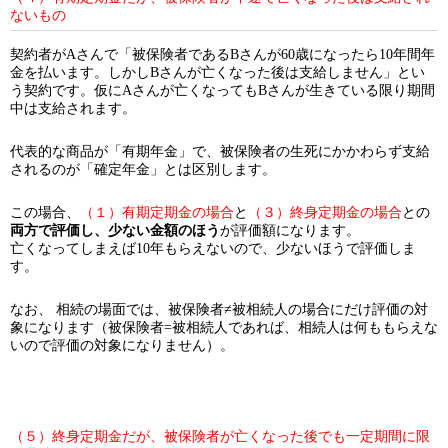
ないもの
契約者がAさんで「被保険者であるBさんが60歳になったら10年間年
金を払います。しかしBさんが亡くなった後は支給しません」とい
う契約です。仮にAさんが亡くなってもBさんが生きている限り期間
中は支給されます。
代表的な商品が「有期年金」で、被保険者の生死にかかわらず支給
されるのが「確定年金」とは区別します。
この場合、
（１）有期定期金の場合
と
（３）終身定期金の場合
との
両方で評価し、少ない金額のほう
が評価額になります。
亡くなってしまえば10年もらえないので、少ないほうで評価しま
す。
なお、 相続の場面では、被保険者≠被相続人の場合にだけ評価の対
象になります（被保険者=被相続人であれば、相続人は何ももらえな
いので評価の対象になりません）。
（５）終身定期金だが、被保険者が亡くなった後でも一定期間に限