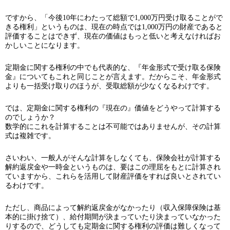
ですから、「今後10年にわたって総額で1,000万円受け取ることがで
きる権利」というものは、現在の時点では1,000万円の財産であると
評価することはできず、現在の価値はもっと低いと考えなければお
かしいことになります。
定期金に関する権利の中でも代表的な、『年金形式で受け取る保険
金』についてもこれと同じことが言えます。だからこそ、年金形式
よりも一括受け取りのほうが、受取総額が少なくなるわけです。
では、定期金に関する権利の『現在の』価値をどうやって計算する
のでしょうか？
数学的にこれを計算することは不可能ではありませんが、その計算
式は複雑です。
さいわい、一般人がそんな計算をしなくても、保険会社が計算する
解約返戻金や一時金というものは、要はこの理屈をもとに計算され
ていますから、これらを活用して財産評価をすれば良いとされてい
るわけです。
ただし、商品によって解約返戻金がなかったり（収入保障保険は基
本的に掛け捨て）、給付期間が決まっていたり決まっていなかった
りするので、どうしても定期金に関する権利の評価は難しくなって