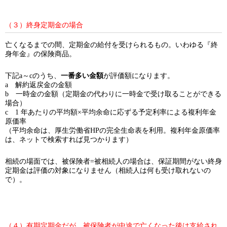
（３）終身定期金の場合
亡くなるまでの間、定期金の給付を受けられるもの。いわゆる『終
身年金』の保険商品。
下記a～cのうち、
一番多い金額
が評価額になります。
a 解約返戻金の金額
b 一時金の金額（定期金の代わりに一時金で受け取ることができる
場合）
c 1 年あたりの平均額×平均余命に応ずる予定利率による複利年金
原価率
（平均余命は、厚生労働省HPの完全生命表を利用。複利年金原価率
は、ネットで検索すれば見つかります）
相続の場面では、被保険者=被相続人の場合は、保証期間がない終身
定期金は評価の対象になりません（相続人は何も受け取れないの
で）。
（４）有期定期金だが、被保険者が中途で亡くなった後は支給され