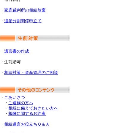
・
家庭裁判所の相続放棄
・
遺産分割調停申立て
・
遺言書の作成
・生前贈与
・
相続対策・資産管理のご相談
・
ごあいさつ
・
ご遺族の方へ
・
相続に備えておきたい方へ
・
報酬に関するお約束
・
相続遺言お役立ちＱ＆Ａ