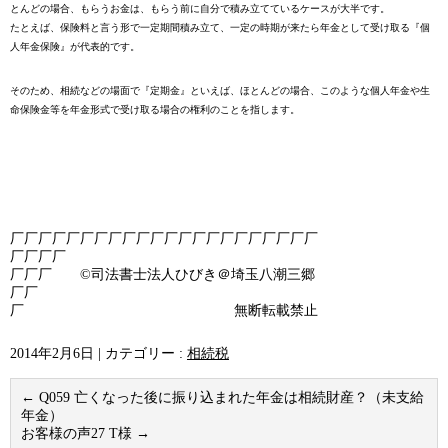
とんどの場合、もらうお金は、もらう前に自分で積み立てているケースが大半です。
たとえば、保険料と言う形で一定期間積み立て、一定の時期が来たら年金として受け取る『個
人年金保険』が代表的です。
そのため、相続などの場面で『定期金』といえば、ほとんどの場合、このような個人年金や生
命保険金等を年金形式で受け取る場合の権利のことを指します。
厂厂厂厂厂厂厂厂厂厂厂厂厂厂厂厂厂厂厂厂厂厂
厂厂厂厂
厂厂厂 ©司法書士法人ひびき＠埼玉八潮三郷
厂厂
厂 無断転載禁止
2014年2月6日
|
カテゴリー :
相続税
←
Q059 亡くなった後に振り込まれた年金は相続財産？（未支給
年金）
お客様の声27 T様
→