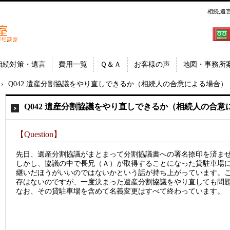
相続,遺
郷│相
埼玉県
相続対策・遺言
費用一覧
Ｑ＆Ａ
お客様の声
地図・事務所
›
Q042 遺産分割協議をやり直しできるか（相続人の合意による場合）
Q042 遺産分割協議をやり直しできるか（相続人の合意
【Question】
先日、遺産分割協議がまとまって分割協議書への署名捺印を済ま
しかし、協議の中で長兄（Ａ）が取得することになった貸駐車場
継いだほうがいいのではないかという話が持ち上がっています。
存はないのですが、一度決まった遺産分割協議をやり直しても問
なお、その貸駐車場を含めて名義変更はすべて終わっています。