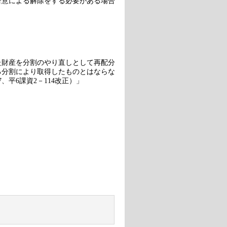
合意による解除をする必要がある場合
た財産を分割のやり直しとして再配分
る分割により取得したものとはならな
7、平6課資2－114改正）」
→