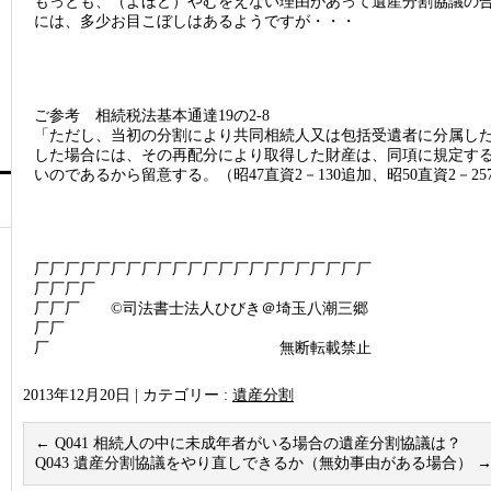
もっとも、（よほど）やむをえない理由があって遺産分割協議の
には、多少お目こぼしはあるようですが・・・
ご参考 相続税法基本通達19の2-8
「ただし、当初の分割により共同相続人又は包括受遺者に分属し
した場合には、その再配分により取得した財産は、同項に規定す
いのであるから留意する。（昭47直資2－130追加、昭50直資2－25
厂厂厂厂厂厂厂厂厂厂厂厂厂厂厂厂厂厂厂厂厂厂
厂厂厂厂
厂厂厂 ©司法書士法人ひびき＠埼玉八潮三郷
厂厂
厂 無断転載禁止
2013年12月20日
|
カテゴリー :
遺産分割
←
Q041 相続人の中に未成年者がいる場合の遺産分割協議は？
Q043 遺産分割協議をやり直しできるか（無効事由がある場合）