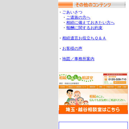
・
ごあいさつ
・
ご遺族の方へ
・
相続に備えておきたい方へ
・
報酬に関するお約束
・
相続遺言お役立ちＱ＆Ａ
・
お客様の声
・
地図／事務所案内