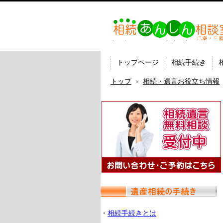
相続あんしん相談室八潮三
続手続 名義変更 遺言なら
の司法書士法人ひびき
トップページ
相続手続き
トップ
›
相続・遺言お役立ち情報
・
相続手続きとは