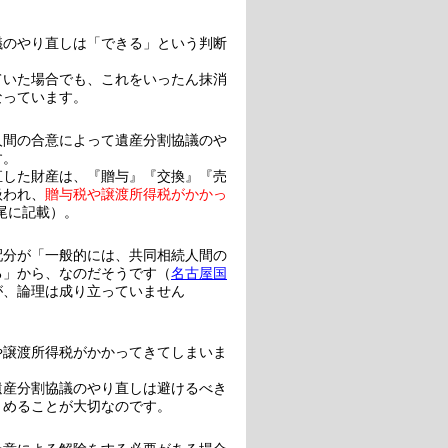
議のやり直しは「できる」という判断
ていた場合でも、これをいったん抹消
なっています。
人間の合意によって遺産分割協議のや
す。
直した財産は、『贈与』『交換』『売
扱われ、
贈与税や譲渡所得税がかかっ
末尾に記載）。
配分が「一般的には、共同相続人間の
る」から、なのだそうです（
名古屋国
が、論理は成り立っていません
や譲渡所得税がかかってきてしまいま
遺産分割協議のやり直しは避けるべき
とめることが大切なのです。