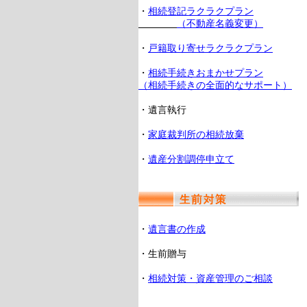
・
相続登記ラクラクプラン
（不動産名義変更）
・
戸籍取り寄せラクラクプラン
・
相続手続きおまかせプラン
（相続手続きの全面的なサポート）
・遺言執行
・
家庭裁判所の相続放棄
・
遺産分割調停申立て
・
遺言書の作成
・生前贈与
・
相続対策・資産管理のご相談