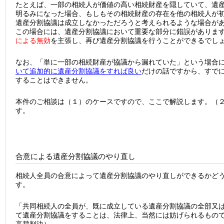
たとえば、一部の相続人が価値の高い相続財産を隠していて、遺
明るみになった場合、もしもその相続財産の存在を他の相続人が
遺産分割協議は成立しなかっただろうと考えられるような場合が
この場合には、遺産分割協議において重要な部分に錯誤がありま
による無効
を主張し、再び遺産分割協議を行うことができるでし
なお、「単に一部の相続財産が協議から漏れていた」という場合
いて追加的に遺産分割協議をすれば良い
だけの話ですから、すで
することはできません。
本件のご相談は（１）のケースですので、ここで解説します。（２
す。
合意による遺産分割協議のやり直し
相続人全員の合意によって遺産分割協議のやり直しができるかど
す。
「共同相続人の全員が、既に成立している遺産分割協議の全部又
て遺産分割協議をすることは、法律上、当然には妨げられるものでは