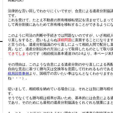
高裁判決）
法律的な言い回しでわかりにくいですが、合意による遺産分割協
です。
これを受けて、たとえ不動産の所有権移転登記を済ませてしまっ
して再分割後にあらためて所有権を移転することができるように
このように司法の判断や手続きでは問題ないのですが、いざ相続
り直しをすると、思いもよらぬ
課税問題
に直面することになりま
と言うのも、遺産分割協議のやり直しによって相続人間で配分し
買』など、遺産分割以外の方法によって取得したものとして取り
てきてしまう
のです（相続税法基本通達19の2-8より。本ページ
その理由は、このような合意による遺産分割のやり直しによる再
自由な意志に基づく贈与又は交換等を意図して行われるものであ
税局回答事例
より。国税庁の言いたい事はなんとなくわかります
ね・・・）。
従いまして、相続税を納めている場合には、それとは別に贈与税
す。
そうでなくても贈与税は税率が高いため、基本的には合意による
であり、そのためにも最初の遺産分割協議をくれぐれも慎重にま