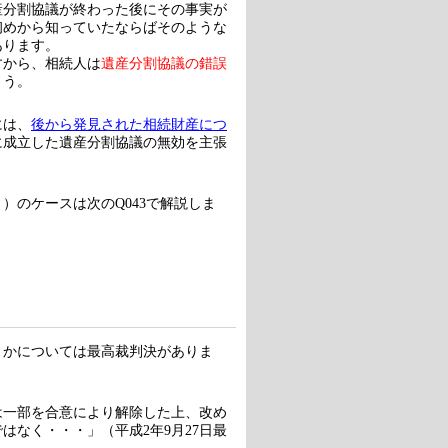
産分割協議が終わった後にその事実が
初めから知っていたならばそのような
あります。
すから、相続人は
遺産分割協議の錯誤
ょう。
には、
後から発見された相続財産につ
に成立した遺産分割協議の無効を主張
）のケースは次のQ043で解説しま
うかについては最高裁判決がありま
は一部を合意により解除した上、改め
なく・・・」（平成2年9月27日最