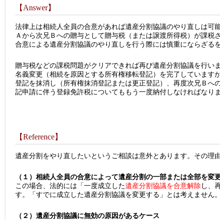
【Answer】
法律上は相続人全員の合意があれば遺産分割協議のやり直しは可
Ａから次兄Ｂへの贈与として贈与税（または譲渡所得税）が課税
合意による遺産分割協議のやり直しを行う際には慎重にならざる
贈与税などの課税問題がクリアできれば再び遺産分割協議を行い
名義変更（相続を原因とする所有権移転登記）を完了しています
登記を抹消し（所有権抹消登記または更正登記）、再度次兄Ｂへ
記申請に伴う登録免許税についてももう一度納付しなければなり
【Reference】
遺産分割をやり直したいというご相談は意外とあります。その理
（１）相続人全員の合意によって遺産分割の一部または全部を変
この場合、法的には「一度成立した
遺産分割協議を合意解除
し、
す。「すでに成立した遺産分割協議を変更する」とは考えません
（２）遺産分割協議に無効の原因があるケース