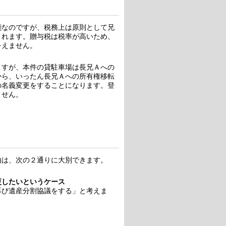
能なのですが、税務上は原則として兄
されます。贈与税は税率が高いため、
をえません。
ますが、本件の貸駐車場は長兄Ａへの
から、いったん長兄Ａへの所有権移転
の名義変更をすることになります。登
ません。
由は、次の２通りに大別できます。
更したいというケース
再び遺産分割協議をする」と考えま
。