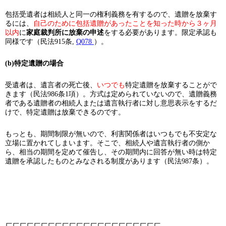
包括受遺者は相続人と同一の権利義務を有するので、遺贈を放棄す
るには、
自己のために包括遺贈があったことを知った時から３ヶ月
以内
に
家庭裁判所に放棄の申述
をする必要があります。限定承認も
同様です（民法915条,
Q078
）。
(b)特定遺贈の場合
受遺者は、遺言者の死亡後、
いつでも
特定遺贈を放棄することがで
きます（民法986条1項）。方式は定められていないので、遺贈義務
者である遺贈者の相続人または遺言執行者に対し意思表示をするだ
けで、特定遺贈は放棄できるのです。
もっとも、期間制限が無いので、利害関係者はいつもでも不安定な
立場に置かれてしまいます。そこで、相続人や遺言執行者の側か
ら、相当の期間を定めて催告し、その期間内に回答が無い時は特定
遺贈を承認したものとみなされる制度があります（民法987条）。