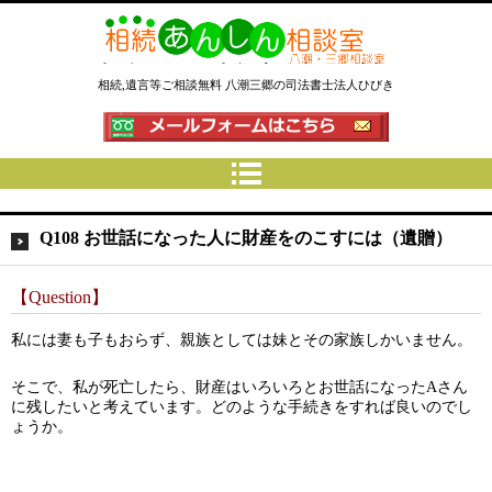
相続あんしん相談室八潮三郷│相
相続,遺言等ご相談無料 八潮三郷の司法書士法人ひびき
続手続 名義変更 遺言なら埼玉県
の司法書士法人ひびき
Q108 お世話になった人に財産をのこすには（遺贈）
【Question】
私には妻も子もおらず、親族としては妹とその家族しかいません。
そこで、私が死亡したら、財産はいろいろとお世話になったAさん
に残したいと考えています。どのような手続きをすれば良いのでし
ょうか。