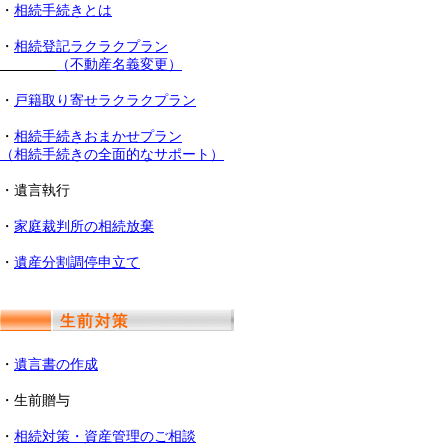
・
相続手続きとは
・
相続登記ラクラクプラン
（不動産名義変更）
・
戸籍取り寄せラクラクプラン
・
相続手続きおまかせプラン
（相続手続きの全面的なサポート）
・遺言執行
・
家庭裁判所の相続放棄
・
遺産分割調停申立て
・
遺言書の作成
・生前贈与
・
相続対策・資産管理のご相談