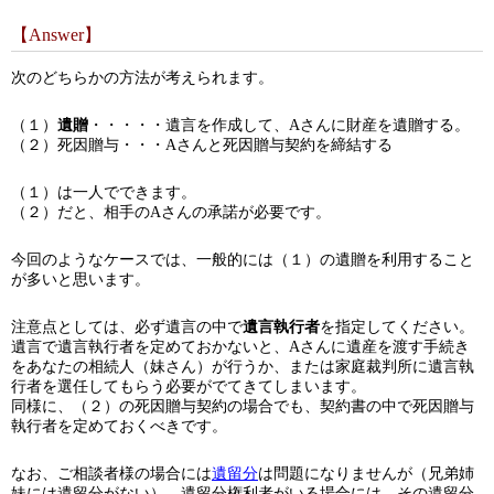
【Answer】
次のどちらかの方法が考えられます。
（１）
遺贈
・・・・・遺言を作成して、Aさんに財産を遺贈する。
（２）死因贈与・・・Aさんと死因贈与契約を締結する
（１）は一人でできます。
（２）だと、相手のAさんの承諾が必要です。
今回のようなケースでは、一般的には（１）の遺贈を利用すること
が多いと思います。
注意点としては、必ず遺言の中で
遺言執行者
を指定してください。
遺言で遺言執行者を定めておかないと、Aさんに遺産を渡す手続き
をあなたの相続人（妹さん）が行うか、または家庭裁判所に遺言執
行者を選任してもらう必要がでてきてしまいます。
同様に、（２）の死因贈与契約の場合でも、契約書の中で死因贈与
執行者を定めておくべきです。
なお、ご相談者様の場合には
遺留分
は問題になりませんが（兄弟姉
妹には遺留分がない）、遺留分権利者がいる場合には、その遺留分