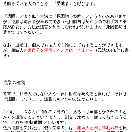
遺贈を受ける人のことを、『
受遺者
』と呼びます。
『遺贈』とよく似た方法に『死因贈与契約』というものがあります
が、遺贈は遺言者が単独ででき（死因贈与は契約なので相手方の承
諾が必要）、方法は遺言を利用しなければなりません（死因贈与は
遺言ではできない）。
なお、遺贈は、個人でも法人でも誰にしてもすることができます
が、相続人の
遺留分を侵害することはできません
（民法964条但し書
き）。
遺贈の種類
遺言で、相続人ではない人や団体に財産を与えると書けば、それは
『遺贈』になります。遺贈にも２つの方法があります。
１つは、「Ａさんに遺産の２分の１（あるいは全部とか３分の１と
か）を遺贈する」というように、割合で定めて一括して与える方法
で、これを”
包括遺贈
”といいます。
包括遺贈を受けた人（包括受遺者）は、
相続人と同じ権利義務
を負