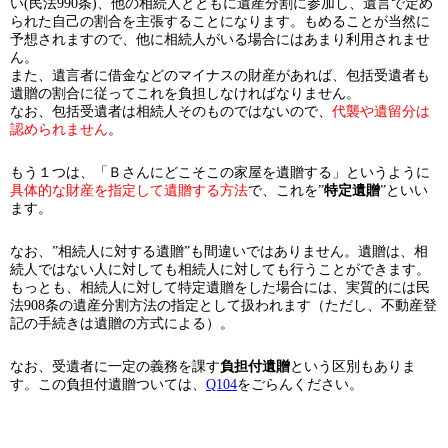
い(民法990条)、他の相続人とともに遺産分割に参加し、遺言で定め
られた自己の割合を主張することになります。もめることが当然に
予想されますので、他に相続人がいる場合にはあまり利用されませ
ん。
また、遺言者に借金などのマイナスの財産があれば、包括受遺者も
遺贈の割合に従ってこれを負担しなければなりません。
なお、包括受遺者は相続人そのものではないので、
代襲や遺留分は
認められません
。
もう１つは、「Ｂさんにどこそこの家屋を遺贈する」というように
具体的な財産を指定して遺贈する方法
で、これを”
特定遺贈
”といい
ます。
なお、”相続人に対する遺贈”も間違いではありません。遺贈は、相
続人ではない人に対しても相続人に対しても行うことができます。
もっとも、相続人に対して特定遺贈をした場合には、実質的には民
法908条の遺産分割方法の指定として扱われます（ただし、不動産登
記の手続きは遺贈の方式による）。
なお、受遺者に一定の義務を課す
負担付遺贈
という区別もありま
す。この負担付遺贈ついては、
Q104
をごらんください。