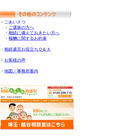
・
ごあいさつ
・
ご遺族の方へ
・
相続に備えておきたい方へ
・
報酬に関するお約束
・
相続遺言お役立ちＱ＆Ａ
・
お客様の声
・
地図／事務所案内