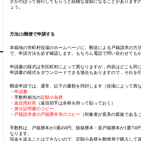
さかのぼって発行してもらうと結構な金額になることがあります
ょう。
方法(2)郵便で申請する
本籍地の市町村役場のホームページに、郵送による戸籍請求の方
で、申請方法を必ず確認します。もちろん電話で問い合わせても
申請書の様式は市区町村によって異なりますが，内容はどこも同
申請書の様式をダウンロードできる場合もありますので，それを
郵送申請では、通常、以下の書類を同封します（役場によって異
・
申請書
・手数料相当の
定額小為替
・
返信用封筒
（返信切手は余裕を持って貼っておく）
・
身分証明書のコピー
・
戸籍請求者の戸籍謄本等のコピー
（対象者が直系の親族である
手数料は、戸籍謄本が1通450円、除籍謄本・原戸籍謄本が1通75
なります。
現金を送ることはできないので、定額小為替を郵便局で購入して