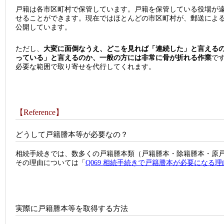
戸籍は各市区町村で保管しています。戸籍を保管している役場が
せることができます。現在ではほとんどの市区町村が、郵送によ
公開しています。
ただし、
大変に面倒なうえ、どこを見れば「連続した」と言える
っている」と言えるのか、一般の方には非常に骨が折れる作業
で
必要な範囲で取り寄せを代行してくれます。
【Reference】
どうして戸籍謄本等が必要なの？
相続手続きでは、数多くの戸籍謄本類（戸籍謄本・除籍謄本・原
その理由については「
Q069 相続手続きで戸籍謄本が必要になる理
実際に戸籍謄本等を取得する方法