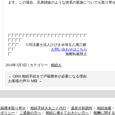
ます。この場合、兄弟姉妹のような傍系の親族についても取り寄
厂厂厂厂厂厂厂厂厂厂厂厂厂厂厂厂厂厂厂厂厂厂
厂厂厂厂
厂厂厂 ©司法書士法人ひびき＠埼玉八潮三郷
厂厂
お問い合わせはこちら
厂 無断転載禁止
2014年3月3日
|
カテゴリー :
相続人
←
Q069 相続手続きで戸籍謄本が必要になる理由
お客様の声31 M様
→
除籍謄本取り寄せ
相続手続き丸ごと代行
遺産分割調停
相続放棄
ーポリシー
ご遺族の方へ
相続に備えておきたい方へ
報酬に関する