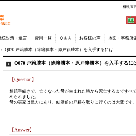
相続,遺
郷│相
埼玉県
相続対策・遺言
費用一覧
Ｑ＆Ａ
お客様の声
地図・事務所
›
Q070 戸籍謄本（除籍謄本・原戸籍謄本）を入手するには
Q070 戸籍謄本（除籍謄本・原戸籍謄本）を入手するに
【Question】
相続手続きで、亡くなった母が生まれた時から死亡するまですべ
められました。
母の実家は遠方にあり、結婚前の戸籍を取りに行くのは大変です
【Answer】