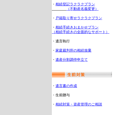
・
相続登記ラクラクプラン
（不動産名義変更）
・
戸籍取り寄せラクラクプラン
・
相続手続きおまかせプラン
（相続手続きの全面的なサポート）
・遺言執行
・
家庭裁判所の相続放棄
・
遺産分割調停申立て
・
遺言書の作成
・生前贈与
・
相続対策・資産管理のご相談