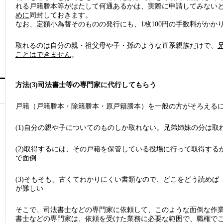
れる戸籍謄本等がはたして何通あるかは、実際に申請してみない
めに
同封しておきます。
なお、定額小為替そのものの発行にも、1枚100円の手数料がかか
取れるのは自分の親・祖父母や子・孫のような直系親族だけで、
ことはできません
。
方法(3)司法書士等の専門家に代行してもらう
戸籍（戸籍謄本・除籍謄本・原戸籍謄本）を一般の方がそろえる
(1)自分の親や子についてのものしか取れない。兄弟姉妹の分は取
(2)取得するには、その戸籍を保管している役場に行って取得す
で面倒
(3)そもそも、古くてわかりにくい書類なので、どこをどう読め
が難しい
そこで、司法書士などの専門家に依頼して、このような面倒な作
書士などの専門家は、依頼を受けた業務に必要な範囲で、職権で