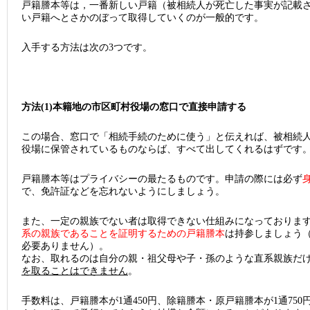
戸籍謄本等は，一番新しい戸籍（被相続人が死亡した事実が記載
い戸籍へとさかのぼって取得していくのが一般的です。
入手する方法は次の3つです。
方法(1)本籍地の市区町村役場の窓口で直接申請する
この場合、窓口で「相続手続のために使う」と伝えれば、被相続
役場に保管されているものならば、すべて出してくれるはずです
戸籍謄本等はプライバシーの最たるものです。申請の際には必ず
で、免許証などを忘れないようにしましょう。
また、一定の親族でない者は取得できない仕組みになっておりま
系の親族であることを証明するための戸籍謄本
は持参しましょう
必要ありません）。
なお、取れるのは自分の親・祖父母や子・孫のような直系親族だ
を取ることはできません
。
手数料は、戸籍謄本が1通450円、除籍謄本・原戸籍謄本が1通750