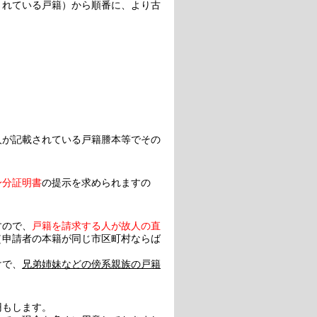
されている戸籍）から順番に、より古
人が記載されている戸籍謄本等でその
。
身分証明書
の提示を求められますの
すので、
戸籍を請求する人が故人の直
（申請者の本籍が同じ市区町村ならば
けで、
兄弟姉妹などの傍系親族の戸籍
円もします。