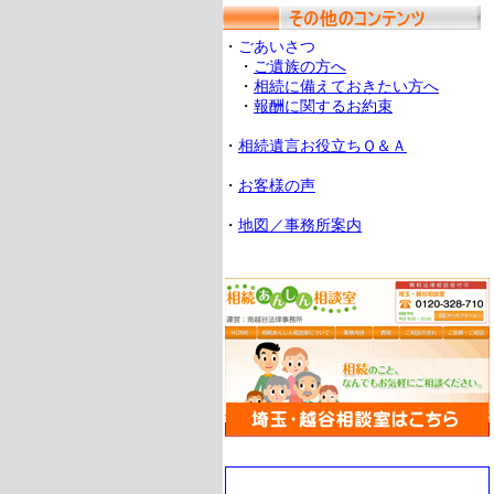
・
ごあいさつ
・
ご遺族の方へ
・
相続に備えておきたい方へ
・
報酬に関するお約束
・
相続遺言お役立ちＱ＆Ａ
・
お客様の声
・
地図／事務所案内