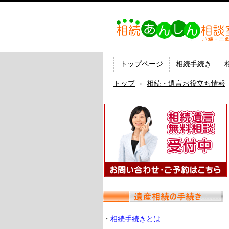
相続あんしん相談室八潮三
続手続 名義変更 遺言なら
の司法書士法人ひびき
トップページ
相続手続き
トップ
›
相続・遺言お役立ち情報
・
相続手続きとは