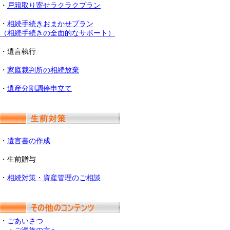
・
戸籍取り寄せラクラクプラン
・
相続手続きおまかせプラン
（相続手続きの全面的なサポート）
・遺言執行
・
家庭裁判所の相続放棄
・
遺産分割調停申立て
・
遺言書の作成
・生前贈与
・
相続対策・資産管理のご相談
・
ごあいさつ