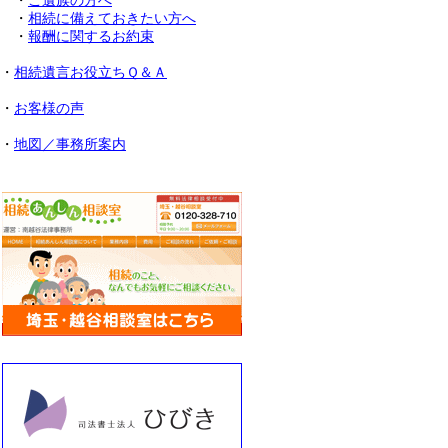
・
ご遺族の方へ
・
相続に備えておきたい方へ
・
報酬に関するお約束
・
相続遺言お役立ちＱ＆Ａ
・
お客様の声
・
地図／事務所案内