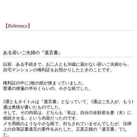
【Reference】
ある若いご夫婦の『遺言書』
以前、ある手続きで、お二人とも30歳に届かない若いご夫婦から、
自宅マンションの権利証をお預かりしたときのことです。
権利証の中に2枚の紙が挟まっていました。
普通の便箋の半分くらいの、小さな紙でした。
2通ともタイトルは『遺言書』となっていて、1通はご主人が、もう1
通は奥様が書いたものでした。
そして、その内容は、どちらも「私は、自分の全財産を妻（夫）に
相続させる」という内容だったのです。
メモ用紙のような小さな紙で、封もされていませんでしたが、法律
上の自筆証書遺言の要件をみたした、正真正銘の『遺言書』でし
た。