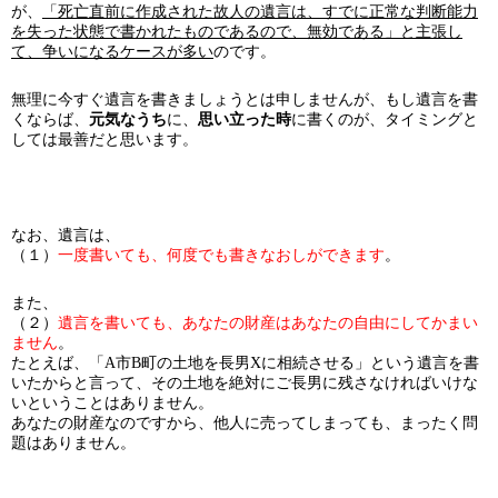
が、
「
死亡直前に作成された故人の遺言は、
すでに正常な判断能力
を失った状態で書かれたものであるので、無効である」と主張し
て、争いになるケースが多い
のです。
無理に今すぐ遺言を書きましょうとは申しませんが、もし遺言を書
くならば、
元気なうち
に、
思い立った時
に書くのが、タイミングと
しては最善だと思います。
なお、遺言は、
（１）
一度書いても、何度でも書きなおしができます
。
また、
（２）
遺言を書いても、あなたの財産はあなたの自由にしてかまい
ません
。
たとえば、「A市B町の土地を長男Xに相続させる」という遺言を書
いたからと言って、その土地を絶対にご長男に残さなければいけな
いということはありません。
あなたの財産なのですから、他人に売ってしまっても、まったく問
題はありません。