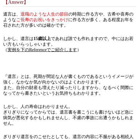
【Answer】
遺言は、
退職のような人生の節目
の時期に作る方や、古希や喜寿の
ような
ご長寿のお祝いをきっかけ
に作る方が多く、ある程度お年を
召された方が多いのは確かです。
しかし、遺言は
15歳以上
であれば誰でも作れますので、中にはお若
い方もいらっしゃいます。
（
実例を下のReferenceでご紹介します
）
『遺言』とは、死期が間近な人が書くものであるというイメージが
強く、なかなか気が向かないのはよくわかります。
また、自分の財産も増えたり減ったりしますから、なるべく間際に
なってから書きたいというお気持ちもわかります。
しかし、人の寿命はわかりません。
ぎりぎりになってからでは、遺言書を書こうにも書けないほど急に
病気が悪化するかもしれませんし、不慮の事故に出遭うかもしれま
せん。
ぎりぎり遺言をのこせたとしても、遺言の内容に不服がある相続人