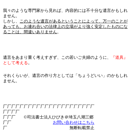
我々のような専門家から見れば、内容的には不十分な遺言かもしれ
ません。
しかし、
このような遺言があるということによって、万一のことが
あっても、お連れ合いの法律上の立場がより強く安定したものにな
ることは、間違いありません
。
遺言をあまり重く考えすぎず、この若いご夫婦のように、
『道具』
として考える
。
それくらいが、遺言の作り方としては「ちょうどいい」のかもしれ
ません。
厂厂厂厂厂厂厂厂厂厂厂厂厂厂厂厂厂厂厂厂厂厂
厂厂厂厂
厂厂厂 ©司法書士法人ひびき＠埼玉八潮三郷
厂厂
お問い合わせはこちら
厂 無断転載禁止