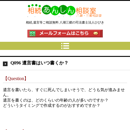
相続あんしん相談室八潮三郷│相
相続,遺言等ご相談無料 八潮三郷の司法書士法人ひびき
続手続 名義変更 遺言なら埼玉県
の司法書士法人ひびき
Q096 遺言書はいつ書くか？
【Question】
遺言を書いたら、すぐに死んでしまいそうで、どうも気が進みませ
ん。
遺言を書くのは、どのくらいの年齢の人が多いのですか？
どういうタイミングで作成するのがおすすめですか？