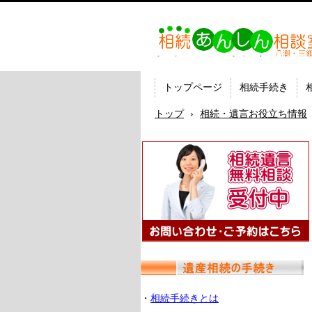
相続あんしん相談室八潮三
続手続 名義変更 遺言なら
の司法書士法人ひびき
トップページ
相続手続き
トップ
›
相続・遺言お役立ち情報
・
相続手続きとは