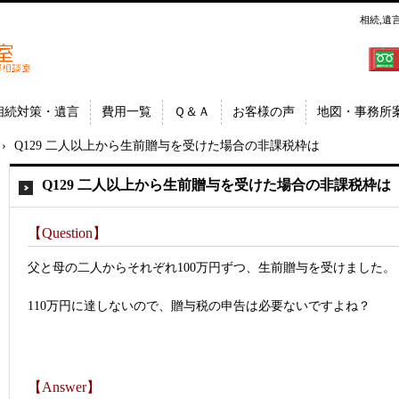
相続,遺
郷│相
埼玉県
相続対策・遺言
費用一覧
Ｑ＆Ａ
お客様の声
地図・事務所
›
Q129 二人以上から生前贈与を受けた場合の非課税枠は
Q129 二人以上から生前贈与を受けた場合の非課税枠は
【Question】
父と母の二人からそれぞれ100万円ずつ、生前贈与を受けました。
110万円に達しないので、贈与税の申告は必要ないですよね？
【Answer】