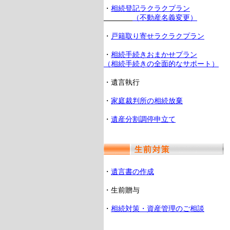
・
相続登記ラクラクプラン
（不動産名義変更）
・
戸籍取り寄せラクラクプラン
・
相続手続きおまかせプラン
（相続手続きの全面的なサポート）
・遺言執行
・
家庭裁判所の相続放棄
・
遺産分割調停申立て
・
遺言書の作成
・生前贈与
・
相続対策・資産管理のご相談