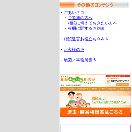
・
ごあいさつ
・
ご遺族の方へ
・
相続に備えておきたい方へ
・
報酬に関するお約束
・
相続遺言お役立ちＱ＆Ａ
・
お客様の声
・
地図／事務所案内