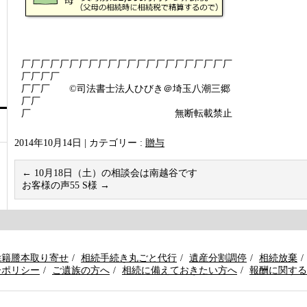
厂厂厂厂厂厂厂厂厂厂厂厂厂厂厂厂厂厂厂厂厂厂
厂厂厂厂
厂厂厂 ©司法書士法人ひびき＠埼玉八潮三郷
厂厂
厂 無断転載禁止
2014年10月14日
|
カテゴリー :
贈与
←
10月18日（土）の相談会は南越谷です
お客様の声55 S様
→
除籍謄本取り寄せ
相続手続き丸ごと代行
遺産分割調停
相続放棄
ーポリシー
ご遺族の方へ
相続に備えておきたい方へ
報酬に関する