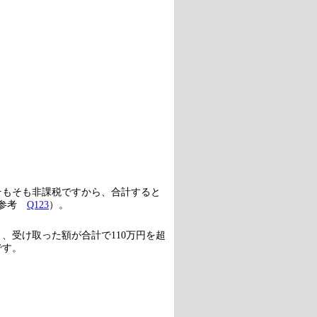
そもそも非課税ですから、合計すると
（参考
Q123
）。
、受け取った額が合計で110万円を超
です。