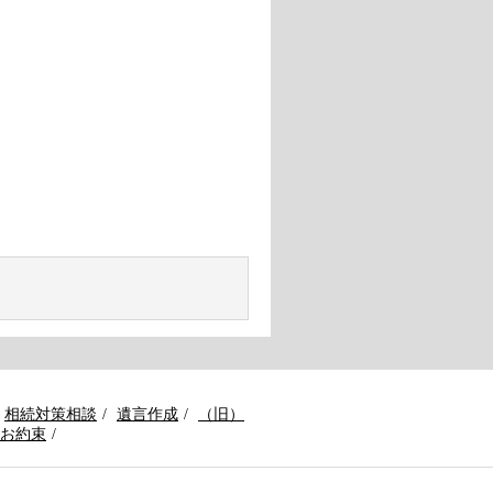
相続対策相談
遺言作成
（旧）
お約束