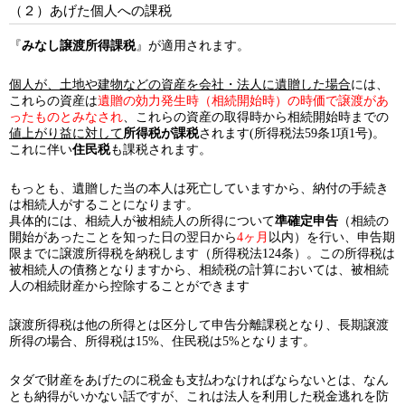
（２）あげた個人への課税
『
みなし譲渡所得課税
』が適用されます。
個人が、土地や建物などの資産を会社・法人に遺贈した場合
には、
これらの資産は
遺贈の効力発生時（相続開始時）の
時価で譲渡があ
ったものとみなされ
、これらの資産の取得時から相続開始時までの
値上がり益に対して
所得税が課税
されます(所得税法59条1項1号)。
これに伴い
住民税
も課税されます。
もっとも、遺贈した当の本人は死亡していますから、納付の手続き
は相続人がすることになります。
具体的には、相続人が被相続人の所得について
準確定申告
（相続の
開始があったことを知った日の翌日から
4ヶ月
以内）を行い、申告期
限までに譲渡所得税を納税します（所得税法124条）。この所得税は
被相続人の債務となりますから、相続税の計算においては、被相続
人の相続財産から控除することができます
譲渡所得税は他の所得とは区分して申告分離課税となり、長期譲渡
所得の場合、所得税は15%、住民税は5%となります。
タダで財産をあげたのに税金も支払わなければならないとは、なん
とも納得がいかない話ですが、これは法人を利用した税金逃れを防