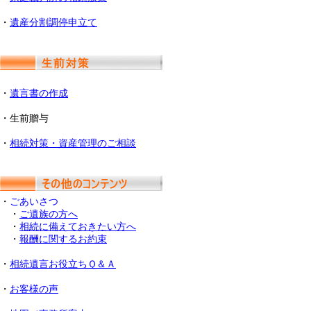
・
遺産分割調停申立て
・
遺言書の作成
・生前贈与
・
相続対策・資産管理のご相談
・
ごあいさつ
・
ご遺族の方へ
・
相続に備えておきたい方へ
・
報酬に関するお約束
・
相続遺言お役立ちＱ＆Ａ
・
お客様の声