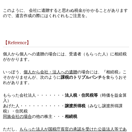
このように、 会社に遺贈すると思わぬ税金がかかることがあります
ので、遺言作成の際にはくれぐれもご注意を。
【Reference】
個人から個人への遺贈の場合には、受遺者（もらった人）に相続税
がかかります。
いっぽう、
個人から会社・法人への遺贈
の場合には、『相続税』こ
そかかりませんが、次のように
課税のトリプルパンチ
を食らうおそ
れがあります。
もらった会社法人・・・・・・・
法人税・住民税等
（時価を益金算
入）
あげた人・・・・・・・・・・・
譲渡所得税
（みなし譲渡所得課
税）・住民税
同族会社の場合
の他の株主・・・
相続税
ただし、
もらった法人が国税庁長官の承認を受けた公益法人等であ