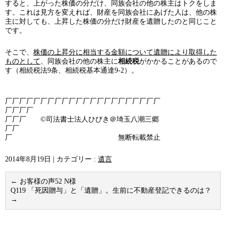
すると、上がった株価の分だけ、同族会社の他の株主はトクをしま
す。これは見方を変えれば、財産を同族会社にあげた人は、他の株
主に対しても、上昇した株価の分だけ財産を遺贈したのと同じこと
です。
そこで、
株価の上昇分に相当する金額について遺贈により取得した
ものとして
、同族会社の他の株主に
相続税
がかかることがあるので
す（相続税法9条、相続税基本通達9-2）。
厂厂厂厂厂厂厂厂厂厂厂厂厂厂厂厂厂厂厂厂厂厂
厂厂厂厂
厂厂厂 ©司法書士法人ひびき＠埼玉八潮三郷
厂厂
厂 無断転載禁止
2014年8月19日
|
カテゴリー :
遺言
←
お客様の声52 N様
Q119 「死因贈与」と「遺贈」。生前に不動産登記できるのは？
→