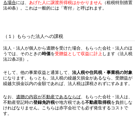
る場合
には、
あげた人に譲渡所得税はかかりません
（租税特別措置
法40条）。これは一般的には「寄付」と呼ばれます。
（１）もらった法人への課税
法人・法人が個人から遺贈を受けた場合、もらった会社・法人のほ
うでは、そのときの
時価
を
受贈益として収益に計上
します（法人税
法22条2項）。
そして、他の事業収益と通算して、
法人税や住民税・事業税の対象
になります。もっとも、法人税の繰越欠損金があるなら、受贈益が
繰越欠損金以内の金額であれば、法人税は課税されずにすみます。
なお、
遺贈の内容が不動産であるならば
、もらった会社・法人は、
不動産登記時の
登録免許税
や地方税である
不動産取得税
を負担しな
ければなりません。こちらは赤字会社でも必ず発生するコストで
す。