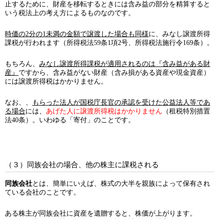
止するために、財産を移転するときには含み益の部分を精算すると
いう税法上の考え方によるものなのです。
時価の2分の1未満の金額で譲渡した場合も同様
に、みなし譲渡所得
課税が行われます（所得税法59条1項2号、所得税法施行令169条）。
もちろん、
みなし譲渡所得課税が適用されるのは『含み益がある財
産』
ですから、含み益がない財産（含み損がある資産や現金資産）
には譲渡所得税はかかりません。
なお、、
もらった法人が国税庁長官の承認を受けた公益法人等であ
る場合
には、
あげた人に譲渡所得税はかかりません
（租税特別措置
法40条）。いわゆる「寄付」のことです。
（３）同族会社の場合、他の株主に課税される
同族会社
とは、簡単にいえば、株式の大半を親族によって保有され
ている会社のことです。
ある株主が同族会社に資産を遺贈すると、株価が上がります。