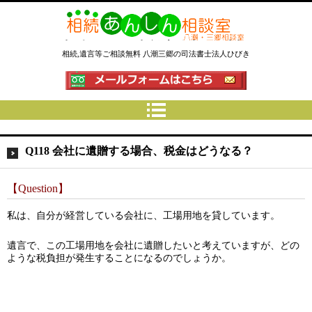
相続あんしん相談室八潮三郷│相
相続,遺言等ご相談無料 八潮三郷の司法書士法人ひびき
続手続 名義変更 遺言なら埼玉県
の司法書士法人ひびき
Q118 会社に遺贈する場合、税金はどうなる？
【Question】
私は、自分が経営している会社に、工場用地を貸しています。
遺言で、この工場用地を会社に遺贈したいと考えていますが、どの
ような税負担が発生することになるのでしょうか。