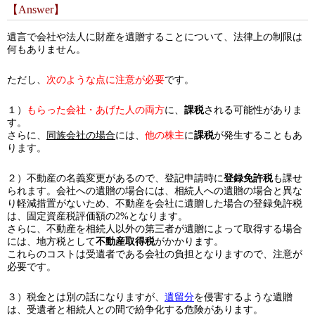
【Answer】
遺言で会社や法人に財産を遺贈することについて、法律上の制限は
何もありません。
ただし、
次のような点に注意が必要
です。
１）
もらった会社・あげた人の
両方
に、
課税
される可能性がありま
す。
さらに、
同族会社の場合
には、
他の株主
に
課税
が発生することもあ
ります。
２）不動産の名義変更があるので、登記申請時に
登録免許税
も課せ
られます。会社への遺贈の場合には、相続人への遺贈の場合と異な
り軽減措置がないため、不動産を会社に遺贈した場合の登録免許税
は、固定資産税評価額の2%となります。
さらに、不動産を相続人以外の第三者が遺贈によって取得する場合
には、地方税として
不動産取得税
がかかります。
これらのコストは受遺者である会社の負担となりますので、注意が
必要です。
３）税金とは別の話になりますが、
遺留分
を侵害するような遺贈
は、受遺者と相続人との間で紛争化する危険があります。