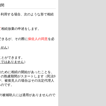
期間
を利用する場合、次のような形で相続
て
相続放棄の申述をします。
できるが、その際に
保佐人の同意
を必
ません
）
ことができます。
りではありません
）
人のために相続の開始があったことを、
の熟慮期間がスタートします（民法9
すが、被後見人の場合はその法定代理人
るのです。
c)の被補助人には適用がありませんので