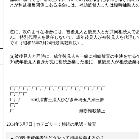
とが利益相反関係にある場合には、補助監督人または臨時補助人
逆に、次のような場合には、被後見人と後見人とが共同相続人で
ん。 特別代理人を選任しないで、成年後見人が被後見人を代理し
です（昭和53年2月24日最高裁判決）。
(a)被後見人と同時に、成年後見人も一緒に相続放棄の申述をする
(b)成年後見人自身が先に相続放棄した後に、被後見人が相続放棄
厂厂厂厂厂厂厂厂厂厂厂厂厂厂厂厂厂厂厂厂厂厂
厂厂厂厂
厂厂厂 ©司法書士法人ひびき＠埼玉八潮三郷
厂厂
厂 無断転載禁止
2014年5月7日
|
カテゴリー :
相続の承認・放棄
←
Q089 未成年者はどうやって相続放棄するの？