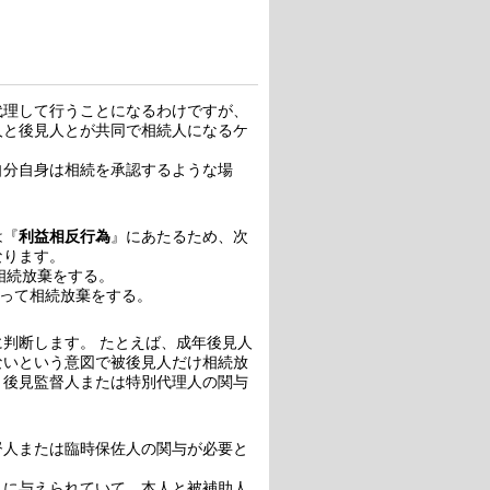
代理して行うことになるわけですが、
人と後見人とが共同で相続人になるケ
自分自身は相続を承認するような場
は『
利益相反行為
』にあたるため、次
なります。
相続放棄をする。
によって相続放棄をする。
判断します。 たとえば、成年後見人
ないという意図で被後見人だけ相続放
、後見監督人または特別代理人の関与
督人または臨時保佐人の関与が必要と
人に与えられていて、本人と被補助人