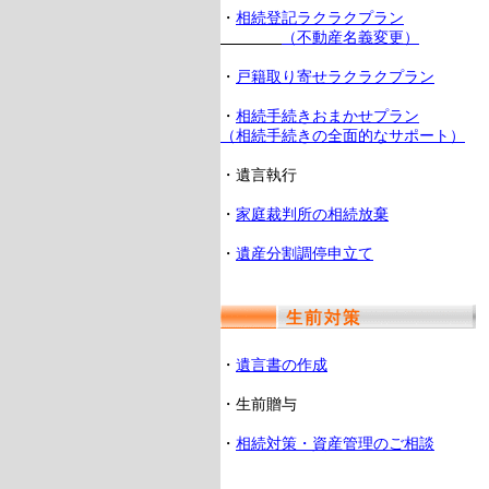
・
相続登記ラクラクプラン
（不動産名義変更）
・
戸籍取り寄せラクラクプラン
・
相続手続きおまかせプラン
（相続手続きの全面的なサポート）
・遺言執行
・
家庭裁判所の相続放棄
・
遺産分割調停申立て
・
遺言書の作成
・生前贈与
・
相続対策・資産管理のご相談