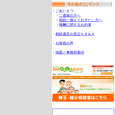
・
ごあいさつ
・
ご遺族の方へ
・
相続に備えておきたい方へ
・
報酬に関するお約束
・
相続遺言お役立ちＱ＆Ａ
・
お客様の声
・
地図／事務所案内