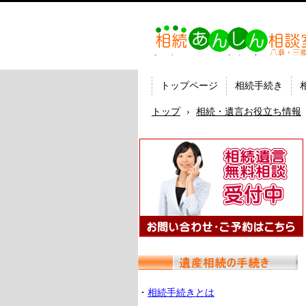
相続あんしん相談室八潮三
続手続 名義変更 遺言なら
の司法書士法人ひびき
トップページ
相続手続き
トップ
›
相続・遺言お役立ち情報
・
相続手続きとは