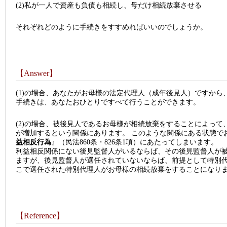
(2)私が一人で資産も負債も相続し、母だけ相続放棄させる
それぞれどのように手続きをすすめればいいのでしょうか。
【Answer】
(1)の場合、あなたがお母様の法定代理人（成年後見人）ですか
手続きは、あなたおひとりですべて行うことができます。
(2)の場合、被後見人であるお母様が相続放棄をすることによっ
が増加するという関係にあります。 このような関係にある状態で
益相反行為
』（民法860条・826条1項）にあたってしまいます。
利益相反関係にない後見監督人がいるならば、その後見監督人が
ますが、後見監督人が選任されていないならば、前提として特別
こで選任された特別代理人がお母様の相続放棄をすることになり
【Reference】