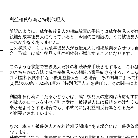
利益相反行為と特別代理人
前記のように、成年被後見人の相続放棄の手続きは成年後見人が
親族が成年後見人になっていると、今回のご相談のように被後見
ースが少なくありません。
この状態で、もしも成年後見人が被後見人に相続放棄をさせつつ
合、形式上は成年後見人側の相続分が増加することになります。
このような状態で被後見人だけの相続放棄手続きをすると、これ
のどちらかの方法で成年被後見人の相続放棄手続きをすることに
(1)利益相反関係にない後見監督人がいる場合、その関与によって
(2)民法860条・826条1項の『特別代理人』を選任し、その関与
利益相反行為に当たるかどうかは、成年後見人の意図は考慮せずに
が故人のローンをすべて引き受け、被後見人には負担をかけたく
棄させようとする場合でも、形式的には利益相反行為となるため
が必要とされています。
なお、本人と被保佐人とが利益相反関係にある場合には、保佐監
なります。
補助の場合でも、相続放棄についての代理権または同意権が補助