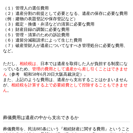
（１）管理人の選任費用
（２）遺産分割の前提として必要となる、遺産の保存に必要な費用
（例：建物の表題登記や保存登記など）
（３）鑑定・換価・弁済などの清算に必要な費用
（４）財産目録の調製に必要な費用
（５）管理・清算のための訴訟費用
（６）遺留分減殺請求によって生じた費用
（７）破産管財人が遺産についてなすべき管理処分に必要な費用、
など。
ただし、
相続税は、
日本では遺産を取得した人が負担する制度にな
っているため、
管理の費用として遺産から差し引くことはできませ
ん
（参考 昭和58年6月20日大阪高裁決定）。
また、上記のような費用は、遺産から支出することはかまいません
が、
相続税を計算する上で必要経費として控除することもできませ
ん
。
葬儀費用は遺産の中から支出できるか
葬儀費用を、民法885条にいう『相続財産に関する費用』ということ