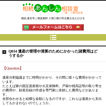
相続あんしん相談室八潮三郷│相
相続,遺言等ご相談無料 八潮三郷の司法書士法人ひびき
続手続 名義変更 遺言なら埼玉県
の司法書士法人ひびき
Q034 遺産の管理や清算のためにかかった諸費用はど
うするか
【Question】
遺産分割協議までに時間がかかり、その間に様々な費用がかかって
います。
たとえば家の固定資産税や火災保険料、戸籍や残高証明の取り寄せ
の費用や、財産目録の作成を専門家に依頼した費用などがありま
す。
全部合わせると結構な金額になるのですが、これらは遺産から支出
してもかまわないのでしょうか。