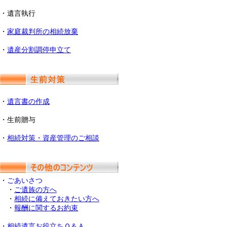
・遺言執行
・
家庭裁判所の相続放棄
・
遺産分割調停申立て
・
遺言書の作成
・生前贈与
・
相続対策・資産管理のご相談
・
ごあいさつ
・
ご遺族の方へ
・
相続に備えておきたい方へ
・
報酬に関するお約束
・
相続遺言お役立ちＱ＆Ａ