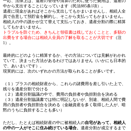
一応、法律上は、遺産の管理や清算のために使った費用は、遺産の
中から支出することになっています（民法885条1項）。
遺産に現金があればそこから支出してもかまいませんし、相続人全
員で合意して預貯金を解約し、そこから支払ってもかまいません。
相続人の中の誰かが立て替えて支払っておき、遺産分割の際に精算
してもかまいません。
トラブルを防ぐため、きちんと領収書は残しておくことと、多額の
出費をする場合には相続人全員の了解を取ることが大切です
（注
1）。
最終的にどのように精算するか、その方法については見解がわかれ
ていて、決まった方法があるわけではありません（いかにも日本的
で、あいまいです）。
現実的には、次のいずれかの方法が取られることが多いです。
（１）プラスの相続財産から、これらの諸費用を差し引いた上で、
残りを遺産分割で分ける
（２）遺産分割協議の中で、費用の負担者や負担割合を決める
（３）遺産分割協議書では特に明記しないが、別途、相続人間で費
用の負担者や負担割合を決める（金融資産を多く取得した人が、暗
黙のうちに負担することも多い）
ただし、たとえば相続財産の中に被相続人の
自宅があって、相続人
の中の一人がそこに住み続けている場合、
遺産分割が成立するまで