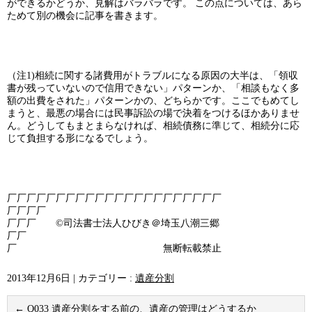
ができるかどうか、見解はバラバラです。 この点については、あら
ためて別の機会に記事を書きます。
（注1)相続に関する諸費用がトラブルになる原因の大半は、「領収
書が残っていないので信用できない」パターンか、「相談もなく多
額の出費をされた」パターンかの、どちらかです。ここでもめてし
まうと、最悪の場合には民事訴訟の場で決着をつけるほかありませ
ん。どうしてもまとまらなければ、相続債務に準じて、相続分に応
じて負担する形になるでしょう。
厂厂厂厂厂厂厂厂厂厂厂厂厂厂厂厂厂厂厂厂厂厂
厂厂厂厂
厂厂厂 ©司法書士法人ひびき＠埼玉八潮三郷
厂厂
厂 無断転載禁止
2013年12月6日
|
カテゴリー :
遺産分割
←
Q033 遺産分割をする前の、遺産の管理はどうするか