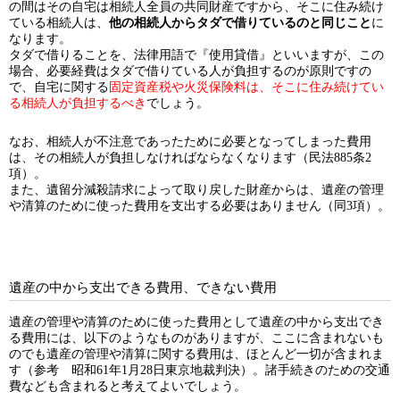
の間はその自宅は相続人全員の共同財産ですから、そこに住み続け
ている相続人は、
他の相続人からタダで借りているのと同じこと
に
なります。
タダで借りることを、法律用語で『使用貸借』といいますが、この
場合、必要経費はタダで借りている人が負担するのが原則ですの
で、自宅に関する
固定資産税や火災保険料は、そこに住み続けてい
る相続人が負担するべき
でしょう。
なお、相続人が不注意であったために必要となってしまった費用
は、その相続人が負担しなければならなくなります（民法885条2
項）。
また、遺留分減殺請求によって取り戻した財産からは、遺産の管理
や清算のために使った費用を支出する必要はありません（同3項）。
遺産の中から支出できる費用、できない費用
遺産の管理や清算のために使った費用として遺産の中から支出でき
る費用には、以下のようなものがありますが、ここに含まれないも
のでも遺産の管理や清算に関する費用は、ほとんど一切が含まれま
す（参考 昭和61年1月28日東京地裁判決）。諸手続きのための交通
費なども含まれると考えてよいでしょう。