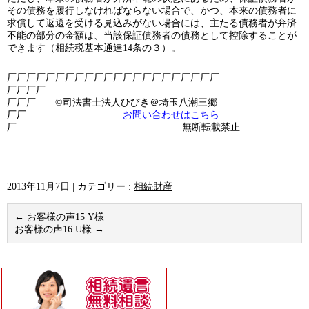
その債務を履行しなければならない場合で、かつ、本来の債務者に
求償して返還を受ける見込みがない場合には、主たる債務者が弁済
不能の部分の金額は、当該保証債務者の債務として控除することが
できます（相続税基本通達14条の３）。
厂厂厂厂厂厂厂厂厂厂厂厂厂厂厂厂厂厂厂厂厂厂
厂厂厂厂
厂厂厂 ©司法書士法人ひびき＠埼玉八潮三郷
厂厂
お問い合わせはこちら
厂 無断転載禁止
2013年11月7日
|
カテゴリー :
相続財産
←
お客様の声15 Y様
お客様の声16 U様
→