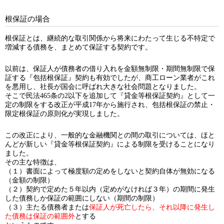
根保証の場合
根保証とは、継続的な取引関係から将来にわたって生じる不特定で
増減する債務を、まとめて保証する契約です。
以前は、保証人が債務者の借り入れを金額無制限・期間無制限で保
証する『包括根保証』契約も有効でしたが、商工ローン業者がこれ
を悪用し、社長が国会に呼ばれ大きな社会問題となりました。
そこで民法465条の2以下を追加して『貸金等根保証契約』として一
定の制限をする改正が平成17年から施行され、包括根保証の禁止・
限定根保証の原則化が実現しました。
この改正により、一般的な金融機関との間の取引については、ほと
んどが新しい『貸金等根保証契約』による制限を受けることになり
ました。
その主な特徴は、
（１）書面によって極度額の定めをしないと契約自体が無効になる
（金額の制限）
（２）契約で定めた５年以内（定めがなければ３年）の期間に発生
した債務しか保証の範囲にしない（期間の制限）
（３）主たる債務者または
保証人が死亡したら、それ以降に発生し
た債務は保証の範囲外
とする