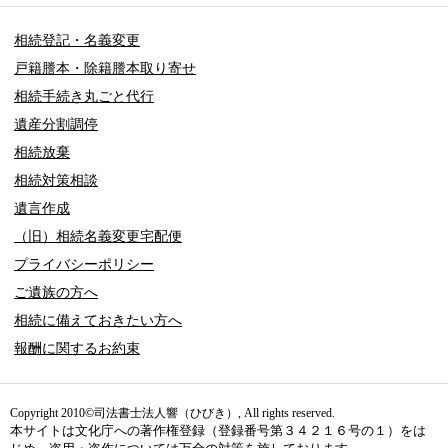
相続登記・名義変更
戸籍謄本・除籍謄本取り寄せ
相続手続き丸ごと代行
遺産分割調停
相続放棄
相続対策相談
遺言作成
（旧）相続名義変更宅配便
プライバシーポリシー
ご遺族の方へ
相続に備えておきたい方へ
報酬に関するお約束
Copyright 2010©司法書士法人響（ひびき）, All rights reserved.
本サイトは文化庁への著作権登録（登録番号第３４２１６号の１）をは