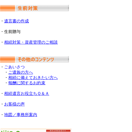
・
遺言書の作成
・生前贈与
・
相続対策・資産管理のご相談
・
ごあいさつ
・
ご遺族の方へ
・
相続に備えておきたい方へ
・
報酬に関するお約束
・
相続遺言お役立ちＱ＆Ａ
・
お客様の声
・
地図／事務所案内