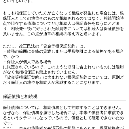
というものです。
もしも根保証していた方が亡くなって相続が発生した場合には、根
保証人としての地位そのものが相続されるのではなく、相続開始時
点で現存する債務についてだけ相続人は保証責任を負うにとどま
り、相続発生後に実行された融資等については相続人は保証債務を
負いません。この点が通常の相続の考え方と違います。
ただし、改正民法の『貸金等根保証契約』は、
・債務の範囲に金銭の貸渡しまたは手形割引による債務である場合
で、かつ
・保証人が個人である場合
に限定されているので、このような取引に含まれないものには適用
がなく包括根保証も禁止されていません。
『貸金等根保証契約』に含まれない根保証契約については、原則ど
おり保証人の地位を相続人が承継することになります。
保証債務と相続税
保証債務については、相続債務として控除することはできません。
なぜなら、保証債務を履行した場合には、本来の債務者に求償でき
るというタテマエになっているので、債務として確定できないため
です。
ただし、本来の債務者が弁済不能の状態にあるため、保証債務者が