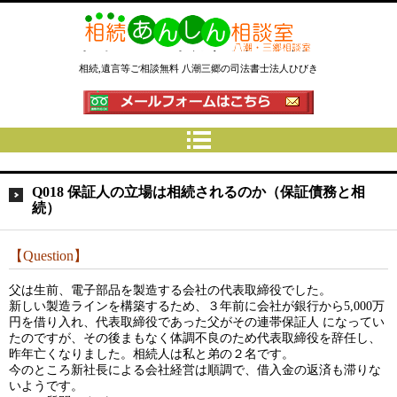
相続あんしん相談室八潮三郷│相
相続,遺言等ご相談無料 八潮三郷の司法書士法人ひびき
続手続 名義変更 遺言なら埼玉県
の司法書士法人ひびき
Q018 保証人の立場は相続されるのか（保証債務と相
続）
【Question】
父は生前、電子部品を製造する会社の代表取締役でした。
新しい製造ラインを構築するため、３年前に会社が銀行から5,000万
円を借り入れ、代表取締役であった父がその連帯保証人 になってい
たのですが、その後まもなく体調不良のため代表取締役を辞任し、
昨年亡くなりました。相続人は私と弟の２名です。
今のところ新社長による会社経営は順調で、借入金の返済も滞りな
いようです。