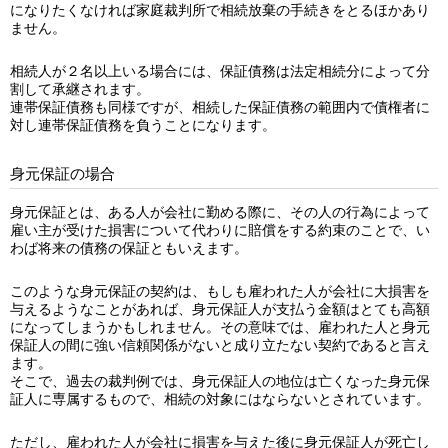
になりたくなければ家庭裁判所で相続放棄の手続きをとるほかあり
ません。
相続人が２名以上いる場合には、保証債務は法定相続分によって分
割して承継されます。
連帯保証債務も同様ですが、相続した保証債務の範囲内で債権者に
対し連帯保証債務を負うことになります。
身元保証の場合
身元保証とは、ある人が会社に勤める際に、その人の行為によって
雇い主が受けた損害について代わりに賠償をする約束のことで、い
わば将来の債務の保証ともいえます。
このような身元保証の契約は、もしも雇われた人が会社に大損害を
与えるようなことがあれば、身元保証人が支払う金額はとても高額
になってしまうかもしれません。その意味では、雇われた人と身元
保証人の間に強い信頼関係がないと成り立たない契約であると言え
ます。
そこで、過去の裁判例では、身元保証人の地位は亡くなった身元保
証人に専属するもので、相続の対象にはならないとされています。
ただし、雇われた人が会社に損害を与えた後に身元保証人が死亡し