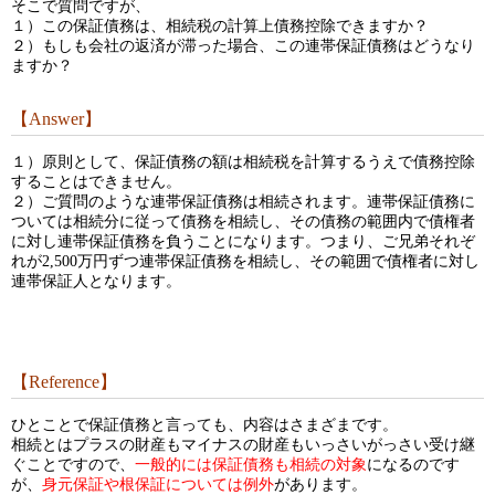
そこで質問ですが、
１）この保証債務は、相続税の計算上債務控除できますか？
２）もしも会社の返済が滞った場合、この連帯保証債務はどうなり
ますか？
【Answer】
１）原則として、保証債務の額は相続税を計算するうえで債務控除
することはできません。
２）ご質問のような連帯保証債務は相続されます。連帯保証債務に
ついては相続分に従って債務を相続し、その債務の範囲内で債権者
に対し連帯保証債務を負うことになります。つまり、ご兄弟それぞ
れが2,500万円ずつ連帯保証債務を相続し、その範囲で債権者に対し
連帯保証人となります。
【Reference】
ひとことで保証債務と言っても、内容はさまざまです。
相続とはプラスの財産もマイナスの財産もいっさいがっさい受け継
ぐことですので、
一般的には保証債務も相続の対象
になるのです
が、
身元保証や根保証については例外
があります。