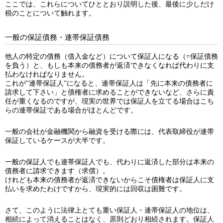
ここでは、これらについてひととおり説明した後、最後に少しだけ
税のことについて触れます。
一般の保証債務・連帯保証債務
他人の特定の債務（借入金など）について保証人になる（=保証債務
を負う）と、もしも本来の債務者が返済できなくなれば代わりに支
払わなければなりません。
これが”連帯保証人”になると、連帯保証人は「先に本来の債務者に
請求して下さい」と債権者に求めることができないなど、さらに責
任が重くなるのですが、現実の世界では保証人を立てる場合はこち
らの連帯保証である場合がほとんどです。
一般の会社が金融機関から融資を受ける際には、代表取締役が連帯
保証しているケースが大半です。
一般の保証人でも連帯保証人でも、代わりに返済した部分は本来の
債務者に請求できます（求償）。
けれども本来の債務者が返済できないからこそ債権者は保証人に支
払いを求めたわけですから、現実的には回収は困難です。
さて、このように法律上とても重い保証人・連帯保証人の地位は、
相続によって消えることはなく、原則どおり相続されます。保証人