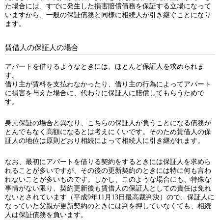
た場合には、すでに発生した損害賠償債務を保証する立場になって
いますから、一般の保証債務と同様に相続人が引き継ぐことになり
ます。
賃借人の保証人の場合
アパートを借りるようなときには、ほとんど保証人を求められま
す。
借り主が賃料を支払わなかったり、借り主の行為によってアパート
に損害を与えた場合に、代わりに保証人に賠償してもらうためで
す。
身元保証の場合と異なり、こちらの保証人が負うことになる債務が
とんでもなく高額になるとは考えにくいです。そのため賃借人の保
証人の地位は原則どおり相続によって相続人に引き継がれます。
なお、最初にアパートを借りる契約をするときには保証人を求めら
れることが多いですが、その後の更新契約のときには特に何も言わ
れないことが多いものです。しかし、このような場合にも、特殊な
事情がない限り、契約更新後も賃借人の保証人としての責任は免れ
ないとされています（平成9年11月13日最高裁判決）ので、保証人に
なっていた父親が更新契約のときには判を押していなくても、相続
人は保証債務を負います。