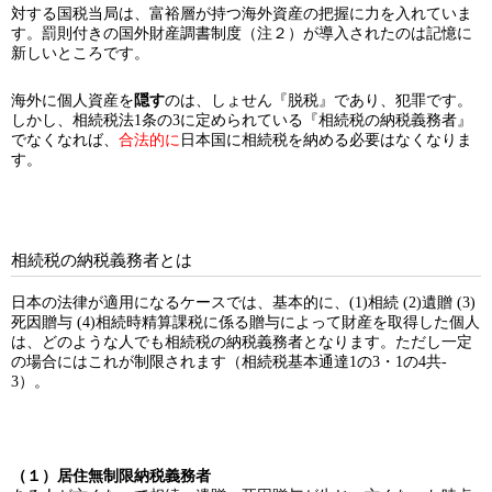
対する国税当局は、富裕層が持つ海外資産の把握に力を入れていま
す。罰則付きの国外財産調書制度（注２）が導入されたのは記憶に
新しいところです。
海外に個人資産を
隠す
のは、しょせん『脱税』であり、犯罪です。
しかし、相続税法1条の3に定められている『相続税の納税義務者』
でなくなれば、
合法的に
日本国に相続税を納める必要はなくなりま
す。
相続税の納税義務者とは
日本の法律が適用になるケースでは、基本的に、(1)相続 (2)遺贈 (3)
死因贈与 (4)相続時精算課税に係る贈与によって財産を取得した個人
は、どのような人でも相続税の納税義務者となります。ただし一定
の場合にはこれが制限されます（相続税基本通達1の3・1の4共-
3）。
（１）居住無制限納税義務者