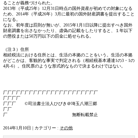
ることが義務づけられた。
2013年（平成25年）12月31日時点の国外資産が初めての対象になる
ため、2014年（平成26年）3月に最初の国外財産調書を提出すること
になる。
なお、初年度は罰則が無いが、2015年1月1日以降に提出すべき国外
財産調書を出さなかったり、虚偽の記載をしたりすると、１年以下
の懲役または50万円以下の罰金に処せられる。
（注３）住所
相続税法における住所とは、生活の本拠のことをいう。生活の本拠
がどこかは、客観的な事実で判定される（相続税基本通達1の3・1の
4共-6）。住民票のような形式的なもので決まるわけではない。
厂厂厂厂厂厂厂厂厂厂厂厂厂厂厂厂厂厂厂厂厂厂
厂厂厂厂
厂厂厂 ©司法書士法人ひびき＠埼玉八潮三郷
厂厂
厂 無断転載禁止
2014年1月10日
|
カテゴリー :
その他