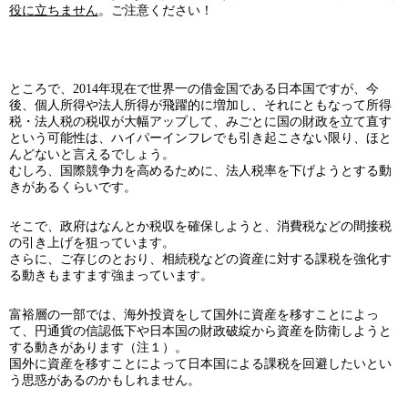
役に立ちません
。ご注意ください！
ところで、2014年現在で世界一の借金国である日本国ですが、今
後、個人所得や法人所得が飛躍的に増加し、それにともなって所得
税・法人税の税収が大幅アップして、みごとに国の財政を立て直す
という可能性は、ハイパーインフレでも引き起こさない限り、ほと
んどないと言えるでしょう。
むしろ、国際競争力を高めるために、法人税率を下げようとする動
きがあるくらいです。
そこで、政府はなんとか税収を確保しようと、消費税などの間接税
の引き上げを狙っています。
さらに、ご存じのとおり、相続税などの資産に対する課税を強化す
る動きもますます強まっています。
富裕層の一部では、海外投資をして国外に資産を移すことによっ
て、円通貨の信認低下や日本国の財政破綻から資産を防衛しようと
する動きがあります（注１）。
国外に資産を移すことによって日本国による課税を回避したいとい
う思惑があるのかもしれません。