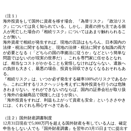
（注１）
海外投資をして国外に資産を移す場合、『為替リスク』『政治リス
ク』については良く知られている。しかし、資産の持ち主である個
人が死亡した場合の『相続リスク』についてはあまり触れられるこ
とが無い。
海外資産で相続が発生すれば、現地の言語はもちろん、日本国内の
法律・税法に関する知識と、現地の法律・税法に関する知識の両方
が必要となる（「どちらの国の準拠法に従うか」などという簡単な
問題ではないのが現実の世界だ）。これを専門家に任せるとなれ
ば、相当なコストがかかることも覚悟しなければならない。遺族へ
の負担も大きく、最悪の場合、投資を回収できなくなるおそれもあ
る。
『相続リスク』は、いつか必ず発生する確率100%のリスクであるか
ら、これに対するリスクヘッジを考えずに海外投資を行うのは危険
きわまりない。それができないのならば、国内の証券会社が取り扱
う海外の金融商品で我慢したほうが良い。
「海外投資をすれば、利益も上がって資産も安全」というささやき
には、くれぐれも用心すべきである。
（注２）国外財産調書制度
12月31日現在で5,000万円を超える国外財産を有している人は、確定
申告をしない人でも『国外財産調書』を翌年の3月15日までに提出す