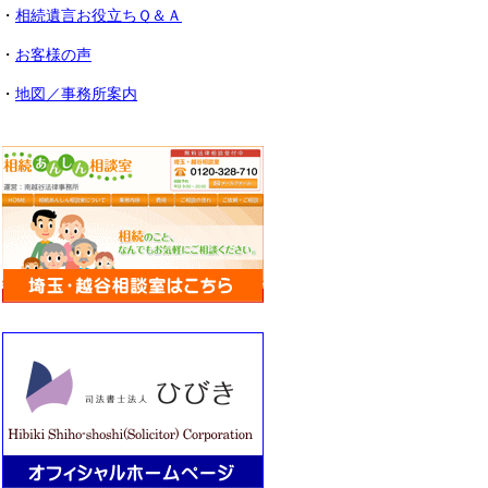
・
相続遺言お役立ちＱ＆Ａ
・
お客様の声
・
地図／事務所案内