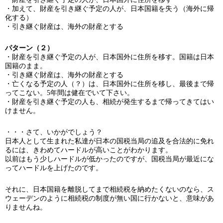
・加えて、財産を引き継ぐ予定の人が、日本国籍を失う（海外に帰
化する）
・引き継ぐ財産は、海外の財産とする
パターン（２）
・財産を引き継ぐ予定の人が、日本国外に住所を移す。国籍は日本
国籍のまま。
・引き継ぐ財産は、海外の財産とする
・亡くなる予定の人（？）は、日本国外に住所を移し、最後まで帰
ってこない。5年間は健在でいて下さい。
・財産を引き継ぐ予定の人も、相続が発生するまで帰ってきてはい
けません。
・・・さて、いかがでしょう？
日本人として生まれた私達が日本の国税当局の追及を合法的に免れ
るには、きわめてハードルが高いことがわかります。
以前はもう少しハードルが低かったのですが、国税当局が最近にな
ってハードルを上げたのです。
それに、日本国籍を離脱してまで相続税を納めたくないのなら、ス
ウェーデンのように相続税の制度が無い国に行かないと、意味があ
りませんね。