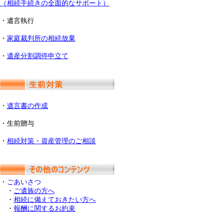
（相続手続きの全面的なサポート）
・遺言執行
・
家庭裁判所の相続放棄
・
遺産分割調停申立て
・
遺言書の作成
・生前贈与
・
相続対策・資産管理のご相談
・
ごあいさつ
・
ご遺族の方へ
・
相続に備えておきたい方へ
・
報酬に関するお約束