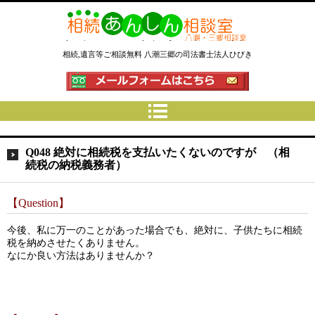
相続あんしん相談室八潮三郷│相
相続,遺言等ご相談無料 八潮三郷の司法書士法人ひびき
続手続 名義変更 遺言なら埼玉県
の司法書士法人ひびき
Q048 絶対に相続税を支払いたくないのですが （相
続税の納税義務者）
【Question】
今後、私に万一のことがあった場合でも、絶対に、子供たちに相続
税を納めさせたくありません。
なにか良い方法はありませんか？