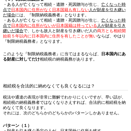
・ある人が亡くなって相続・遺贈・死因贈与が生じ、
亡くなった時
点で
日本国内に住所がなく日本国籍も有しない
人が財産を引き継い
だ場合
には、『制限納税義務者』となります。
・ある人が亡くなって相続・遺贈・死因贈与が生じ、
亡くなった時
点で
日本国内に住所がないが日本国籍は持っている
人が財産を引き
継いだ場合
で、しかも故人と財産を引き継いだ人の
両方とも相続開
始前５年以内に日本国内に住所を有したことが無い
ならば、やはり
『制限納税義務者』となります。
このような『制限納税義務者』に当てはまるならば、
日本国内にあ
る財産に対してだけ
相続税の納税義務があります。
相続税を合法的に納めなくても良くなるには？
税法や通達の表現が非常に難解でわかりにくいですが、早い話が、
相続税の納税義務者ではなくなりさえすれば、合法的に相続税を納
めなくて良くなります。
それには、次のどちらかのどちらかのパターンしかありません。
パターン（１）
・財産を引き継ぐ予定の人が、日本国外に住所を移す