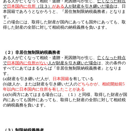
ある人が亡くなって相続・遺贈・死因贈与が生じ、
亡くなった時点
で
日本国内に
住所
（注３）
がある
人が財産を引き継いだ場合
は、日
本国籍であろうとなかろうと、『居住無制限納税義務者』となりま
す。
この場合には、取得した財産が国内にあっても国外にあっても、取
得した財産の全部に対して相続税の納税義務を負います。
（２）非居住無制限納税義務者
ある人が亡くなって相続・遺贈・死因贈与が生じ、
亡くなった時点
で
日本国内に住所がない
人が財産を引き継いだ場合
は、次の条件の
すべてにあてはまるならば『非居住無制限納税義務者』となりま
す。
(a)財産を引き継いだ人が、
日本国籍
を有している
(b)故人か、または財産を引き継いだ人の
どちらかが、相続開始前5
年以内に日本国内に住所を有したことがある
(a)(b)両方にあてはまる場合には、（１）と同様、取得した財産が国
内にあっても国外にあっても、取得した財産の全部に対して相続税
の納税義務を負います。
（３）制限納税義務者