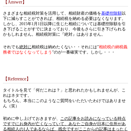
【Answer】
さまざまな相続税対策を活用して、相続財産の価格を
基礎控除額
以
下に減らすことができれば、相続税を納める必要はなくなります。
しかし、2015年1月1日以降に生じた相続については基礎控除額を引
き下げることがすでに決まっており、今後もさらに引き下げられる
かもしれません。相続税対策に『絶対』はありません。
それでも
絶対に
相続税は納めたくない・・それには”
相続税の納税義
務者ではなくなってしまう
”のが一番確実です。しかし・・・
【Reference】
タイトルを見て「何だこれは？」と思われたかもしれませんが、こ
れはネタです。
もちろん、本当にこのようなご質問をいただいたわけではありませ
ん（笑）
初めに申し上げておきますが、
この記事をお読みになっている時点
ですでにお身内が亡くなっていて、あなたご自身が日本に住所があ
る相続人の1人であるならば、残念ですがここからの記事はまったく