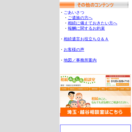
・
ごあいさつ
・
ご遺族の方へ
・
相続に備えておきたい方へ
・
報酬に関するお約束
・
相続遺言お役立ちＱ＆Ａ
・
お客様の声
・
地図／事務所案内