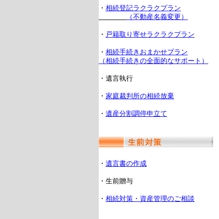
・
相続登記ラクラクプラン
（不動産名義変更）
・
戸籍取り寄せラクラクプラン
・
相続手続きおまかせプラン
（相続手続きの全面的なサポート）
・遺言執行
・
家庭裁判所の相続放棄
・
遺産分割調停申立て
・
遺言書の作成
・生前贈与
・
相続対策・資産管理のご相談