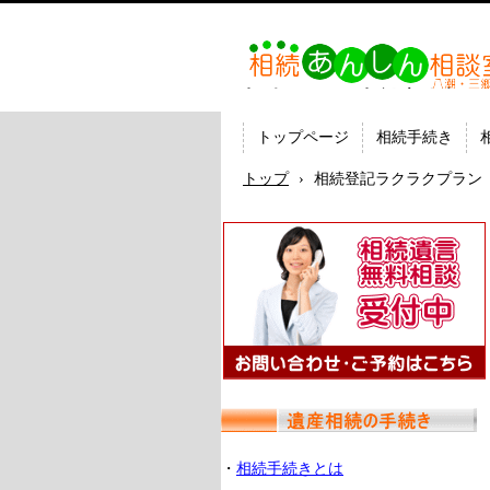
相続あんしん相談室八潮三
続手続 名義変更 遺言なら
の司法書士法人ひびき
トップページ
相続手続き
トップ
›
相続登記ラクラクプラン
・
相続手続きとは