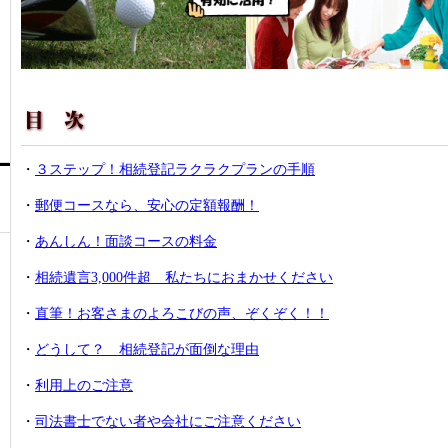
・
３ステップ！相続登記ラクラクプランの手順
・
郵便コースなら、安心の定額報酬！
・
あんしん！面談コースの料金
・
相続遺言3,000件超 私たちにおまかせください
・
直筆！お客さまのよろこびの声、ぞくぞく！！
・
どうして？ 相続登記が面倒な理由
・
利用上のご注意
・
司法書士でない者や会社にご注意ください