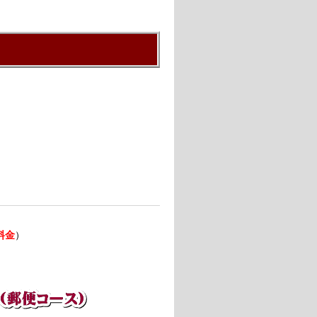
。
料金
）