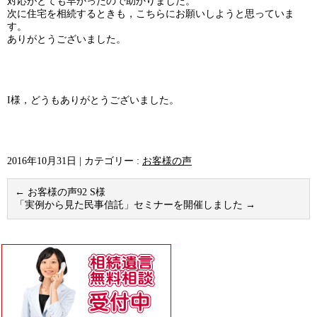
対応がとても早かったので助かりました。
次に住宅を相続するときも，こちらにお願いしようと思っていま
す。
ありがとうございました。
I様，どうもありがとうございました。
2016年10月31日
|
カテゴリー :
お客様の声
←
お客様の声92 S様
「実例から見た民事信託」セミナーを開催しました
→