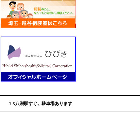
TX八潮駅すぐ。駐車場あります