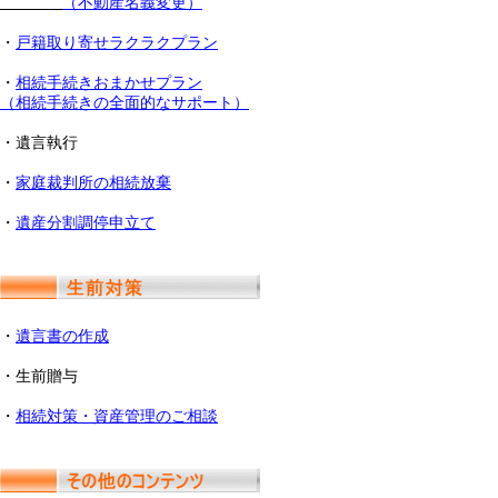
（不動産名義変更）
・
戸籍取り寄せラクラクプラン
・
相続手続きおまかせプラン
（相続手続きの全面的なサポート）
・遺言執行
・
家庭裁判所の相続放棄
・
遺産分割調停申立て
・
遺言書の作成
・生前贈与
・
相続対策・資産管理のご相談