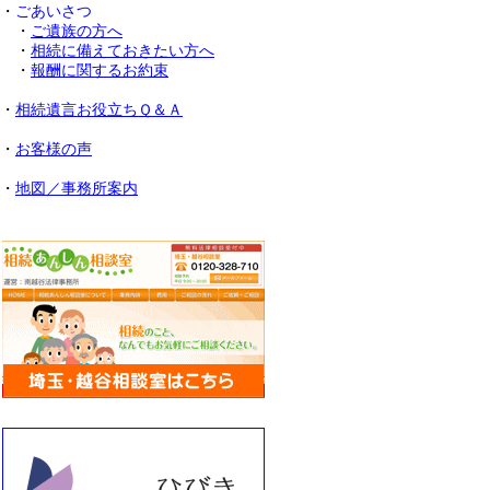
・
ごあいさつ
・
ご遺族の方へ
・
相続に備えておきたい方へ
・
報酬に関するお約束
・
相続遺言お役立ちＱ＆Ａ
・
お客様の声
・
地図／事務所案内