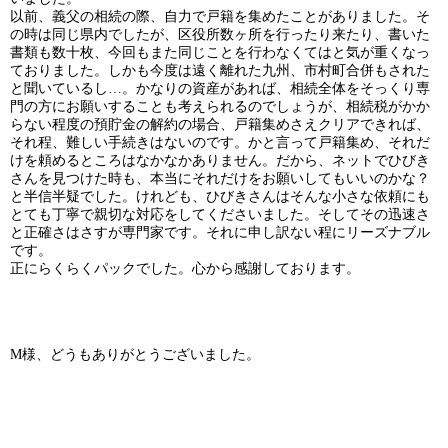
以前、義父の相続の際、自力で戸籍を集めたことがありました。そ
の時は同じ県内でしたが、区役所数ヶ所を行ったり来たり、書いた
書類も数十枚、今回もまた同じことを行わなくてはと気が重くなっ
ておりました。しかも今度は遠く離れた九州、市村町合併もされた
と聞いているし…。かなりの資産があれば、相続全体をそっくり専
門の方にお願いすることも考えられるのでしょうが、相続税がかか
らない程度の預貯金の解約の場合、戸籍集めさえクリアできれば、
それ程、難しい手続きはないのです。かと言って戸籍集め、それだ
けを頼めるところはなかなかありません。だから、ネットでひびき
さんを見つけた時も、本当にそれだけをお願いしてもいいのかな？
と半信半疑でした。けれども、ひびきさんはそんな小さな依頼にも
とても丁寧で親切な対応をしてくださいました。そしてその迅速さ
と正確さはさすが専門家です。それに申し訳ない程にリーズナブル
です。
正にらくらくパックでした。心から感謝しております。
M様、どうもありがとうございました。