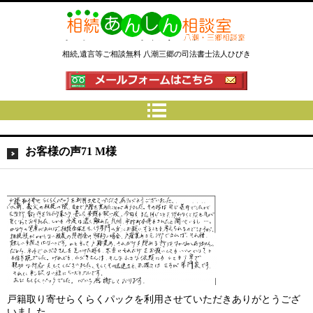
相続あんしん相談室八潮三郷│相
相続,遺言等ご相談無料 八潮三郷の司法書士法人ひびき
続手続 名義変更 遺言なら埼玉県
の司法書士法人ひびき
お客様の声71 M様
戸籍取り寄せらくらくパックを利用させていただきありがとうござ
いました。