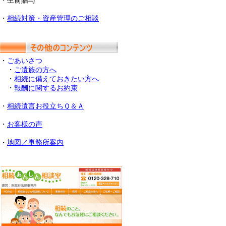
・生前贈与
・
相続対策・資産管理のご相談
・
ごあいさつ
・
ご遺族の方へ
・
相続に備えておきたい方へ
・
報酬に関するお約束
・
相続遺言お役立ちＱ＆Ａ
・
お客様の声
・
地図／事務所案内