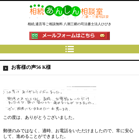
相続あんしん相談室八潮三郷│相
相続,遺言等ご相談無料 八潮三郷の司法書士法人ひびき
続手続 名義変更 遺言なら埼玉県
の司法書士法人ひびき
お客様の声56 K様
この度は、ありがとうございました。
郵便のみではなく、適時、お電話をいただけましたので、常に安心
して、進めることができました。