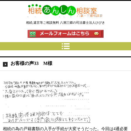
相続あんしん相談室八潮三郷│相
相続,遺言等ご相談無料 八潮三郷の司法書士法人ひびき
続手続 名義変更 遺言なら埼玉県
の司法書士法人ひびき
お客様の声33 M様
相続の為の戸籍書類の入手が手続が大変そうだった。今回は4通必要