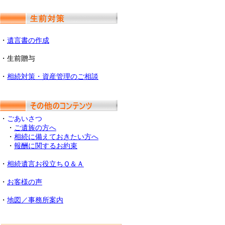
・
遺言書の作成
・生前贈与
・
相続対策・資産管理のご相談
・
ごあいさつ
・
ご遺族の方へ
・
相続に備えておきたい方へ
・
報酬に関するお約束
・
相続遺言お役立ちＱ＆Ａ
・
お客様の声
・
地図／事務所案内