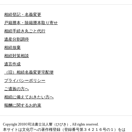
相続登記・名義変更
戸籍謄本・除籍謄本取り寄せ
相続手続き丸ごと代行
遺産分割調停
相続放棄
相続対策相談
遺言作成
（旧）相続名義変更宅配便
プライバシーポリシー
ご遺族の方へ
相続に備えておきたい方へ
報酬に関するお約束
Copyright 2010©司法書士法人響（ひびき）, All rights reserved.
本サイトは文化庁への著作権登録（登録番号第３４２１６号の１）をは