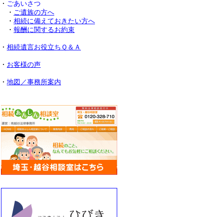
・
ごあいさつ
・
ご遺族の方へ
・
相続に備えておきたい方へ
・
報酬に関するお約束
・
相続遺言お役立ちＱ＆Ａ
・
お客様の声
・
地図／事務所案内