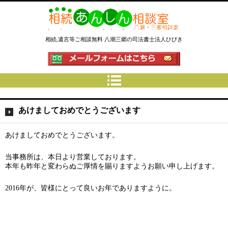
相続あんしん相談室八潮三郷│相
相続,遺言等ご相談無料 八潮三郷の司法書士法人ひびき
続手続 名義変更 遺言なら埼玉県
の司法書士法人ひびき
あけましておめでとうございます
あけましておめでとうございます。
当事務所は、本日より営業しております。
本年も昨年と変わらぬご厚情を賜りますようお願い申し上げます。
2016年が、皆様にとって良いお年でありますように。