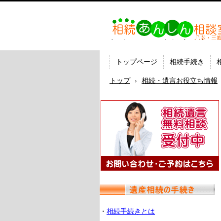
相続あんしん相談室八潮三
続手続 名義変更 遺言なら
の司法書士法人ひびき
トップページ
相続手続き
トップ
›
相続・遺言お役立ち情報
・
相続手続きとは