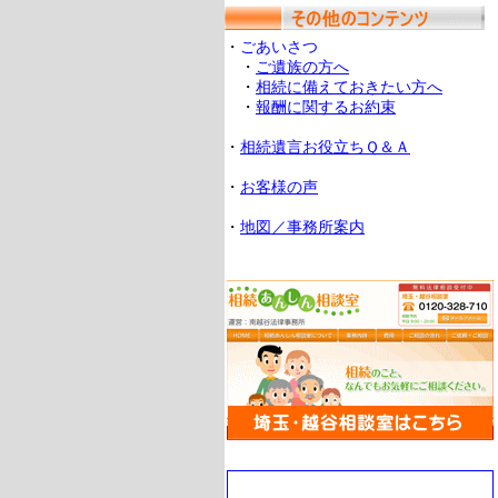
・
ごあいさつ
・
ご遺族の方へ
・
相続に備えておきたい方へ
・
報酬に関するお約束
・
相続遺言お役立ちＱ＆Ａ
・
お客様の声
・
地図／事務所案内