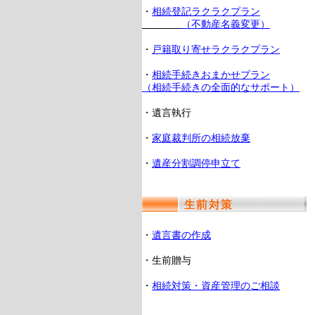
・
相続登記ラクラクプラン
（不動産名義変更）
・
戸籍取り寄せラクラクプラン
・
相続手続きおまかせプラン
（相続手続きの全面的なサポート）
・遺言執行
・
家庭裁判所の相続放棄
・
遺産分割調停申立て
・
遺言書の作成
・生前贈与
・
相続対策・資産管理のご相談