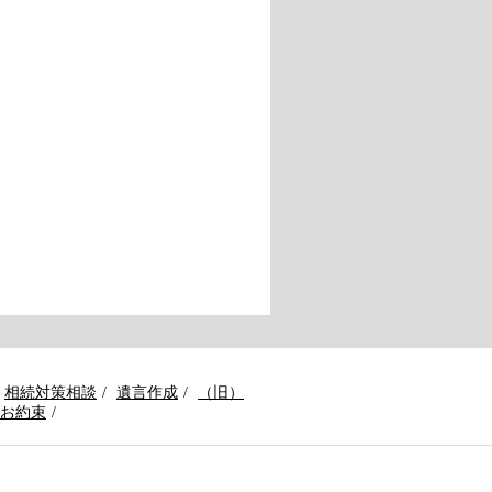
相続対策相談
遺言作成
（旧）
お約束