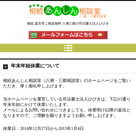
相続あんしん相談室八潮三郷│相
相続,遺言等ご相談無料 八潮三郷の司法書士法人ひびき
続手続 名義変更 遺言なら埼玉県
の司法書士法人ひびき
年末年始休業について
相続あんしん相談室（八潮・三郷相談室）のホームページをご覧い
ただき、厚く御礼申し上げます。
当ホームページを運営している司法書士法人ひびきは、下記の通り
年末年始にかけて休業いたします。
メールによるお問い合わせにつきましても、休業明け以降の返信と
なりますので、ご理解を賜りますようお願い申し上げます。
休業日：2014年12月27日から2015年1月4日