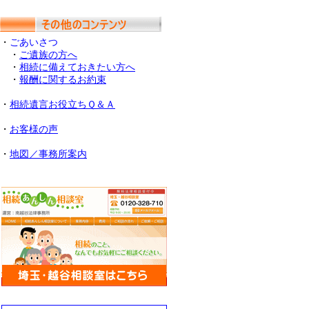
・
ごあいさつ
・
ご遺族の方へ
・
相続に備えておきたい方へ
・
報酬に関するお約束
・
相続遺言お役立ちＱ＆Ａ
・
お客様の声
・
地図／事務所案内