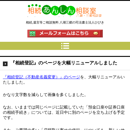
相続あんしん相談室八潮三郷│相
相続,遺言等ご相談無料 八潮三郷の司法書士法人ひびき
続手続 名義変更 遺言なら埼玉県
の司法書士法人ひびき
『相続登記』のページを大幅リニューアルしました
『相続登記（不動産名義変更）』のページ
を、大幅リニューアルい
たしました。
かなり文字数を減らして画像を多くしました。
なお、いままでは同じページに記載していた「預金口座や証券口座
の相続手続き」については、近日中に別のページを立ち上げる予定
です。