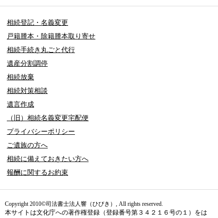
相続登記・名義変更
戸籍謄本・除籍謄本取り寄せ
相続手続き丸ごと代行
遺産分割調停
相続放棄
相続対策相談
遺言作成
（旧）相続名義変更宅配便
プライバシーポリシー
ご遺族の方へ
相続に備えておきたい方へ
報酬に関するお約束
Copyright 2010©司法書士法人響（ひびき）, All rights reserved.
本サイトは文化庁への著作権登録（登録番号第３４２１６号の１）をは