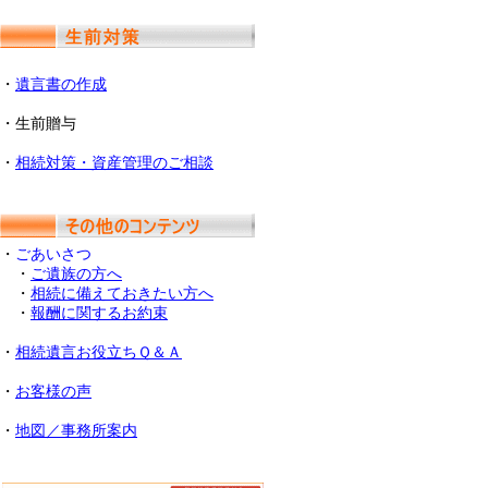
・
遺言書の作成
・生前贈与
・
相続対策・資産管理のご相談
・
ごあいさつ
・
ご遺族の方へ
・
相続に備えておきたい方へ
・
報酬に関するお約束
・
相続遺言お役立ちＱ＆Ａ
・
お客様の声
・
地図／事務所案内