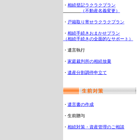
・
相続登記ラクラクプラン
（不動産名義変更）
・
戸籍取り寄せラクラクプラン
・
相続手続きおまかせプラン
（相続手続きの全面的なサポート）
・遺言執行
・
家庭裁判所の相続放棄
・
遺産分割調停申立て
・
遺言書の作成
・生前贈与
・
相続対策・資産管理のご相談