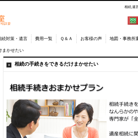
相続,遺
郷│相
埼玉県
相続対策・遺言
費用一覧
Ｑ＆Ａ
お客様の声
地図・事務所
けまかせたい
相続の手続きをできるだけまかせたい