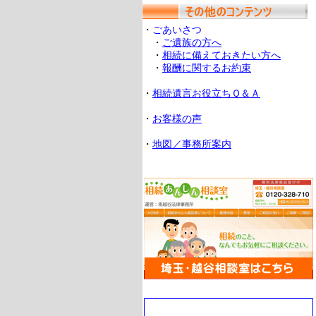
・
ごあいさつ
・
ご遺族の方へ
・
相続に備えておきたい方へ
・
報酬に関するお約束
・
相続遺言お役立ちＱ＆Ａ
・
お客様の声
・
地図／事務所案内