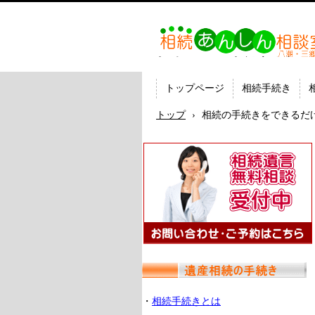
相続あんしん相談室八潮三
続手続 名義変更 遺言なら
の司法書士法人ひびき
トップページ
相続手続き
トップ
›
相続の手続きをできるだ
・
相続手続きとは