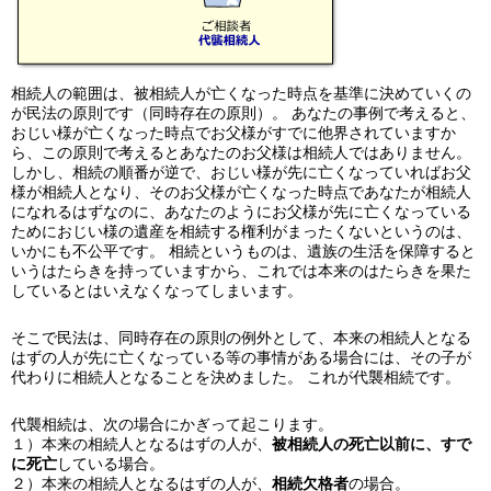
相続人の範囲は、被相続人が亡くなった時点を基準に決めていくの
が民法の原則です（同時存在の原則）。 あなたの事例で考えると、
おじい様が亡くなった時点でお父様がすでに他界されていますか
ら、この原則で考えるとあなたのお父様は相続人ではありません。
しかし、相続の順番が逆で、おじい様が先に亡くなっていればお父
様が相続人となり、そのお父様が亡くなった時点であなたが相続人
になれるはずなのに、あなたのようにお父様が先に亡くなっている
ためにおじい様の遺産を相続する権利がまったくないというのは、
いかにも不公平です。 相続というものは、遺族の生活を保障すると
いうはたらきを持っていますから、これでは本来のはたらきを果た
しているとはいえなくなってしまいます。
そこで民法は、同時存在の原則の例外として、本来の相続人となる
はずの人が先に亡くなっている等の事情がある場合には、その子が
代わりに相続人となることを決めました。 これが代襲相続です。
代襲相続は、次の場合にかぎって起こります。
１）本来の相続人となるはずの人が、
被相続人の死亡以前に、すで
に死亡
している場合。
２）本来の相続人となるはずの人が、
相続欠格者
の場合。