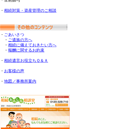
・生前贈与
・
相続対策・資産管理のご相談
・
ごあいさつ
・
ご遺族の方へ
・
相続に備えておきたい方へ
・
報酬に関するお約束
・
相続遺言お役立ちＱ＆Ａ
・
お客様の声
・
地図／事務所案内