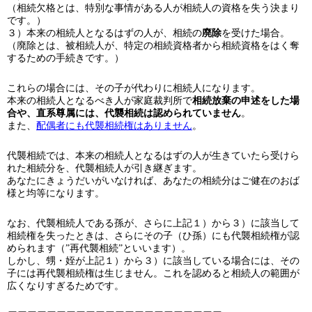
（相続欠格とは、特別な事情がある人が相続人の資格を失う決まり
です。）
３）本来の相続人となるはずの人が、相続の
廃除
を受けた場合。
（廃除とは、被相続人が、特定の相続資格者から相続資格をはく奪
するための手続きです。）
これらの場合には、その子が代わりに相続人になります。
本来の相続人となるべき人が家庭裁判所で
相続放棄の申述をした場
合や、直系尊属には、代襲相続は認められていません
。
また、
配偶者にも代襲相続権はありません
。
代襲相続では、本来の相続人となるはずの人が生きていたら受けら
れた相続分を、代襲相続人が引き継ぎます。
あなたにきょうだいがいなければ、あなたの相続分はご健在のおば
様と均等になります。
なお、代襲相続人である孫が、さらに上記１）から３）に該当して
相続権を失ったときは、さらにその子（ひ孫）にも代襲相続権が認
められます（”再代襲相続”といいます）。
しかし、甥・姪が上記１）から３）に該当している場合には、その
子には再代襲相続権は生じません。これを認めると相続人の範囲が
広くなりすぎるためです。