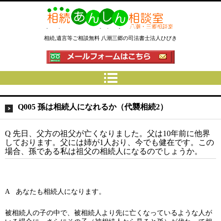
相続あんしん相談室八潮三郷│相
相続,遺言等ご相談無料 八潮三郷の司法書士法人ひびき
続手続 名義変更 遺言なら埼玉県
の司法書士法人ひびき
Q005 孫は相続人になれるか（代襲相続2）
Q 先日、父方の祖父が亡くなりました。父は10年前に他界
しております。父には姉が1人おり、今でも健在です。この
場合、孫である私は祖父の相続人になるのでしょうか。
A あなたも相続人になります。
被相続人の子の中で、被相続人より先に亡くなっているような人が