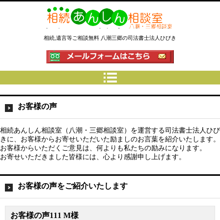
相続あんしん相談室八潮三郷│相
相続,遺言等ご相談無料 八潮三郷の司法書士法人ひびき
続手続 名義変更 遺言なら埼玉県
の司法書士法人ひびき
お客様の声
相続あんしん相談室（八潮・三郷相談室）を運営する司法書士法人ひび
きに、お客様からお寄せいただいた励ましのお言葉を紹介いたします。
お客様からいただくご意見は、何よりも私たちの励みになります。
お寄せいただきました皆様には、心より感謝申し上げます。
お客様の声をご紹介いたします
お客様の声111 M様