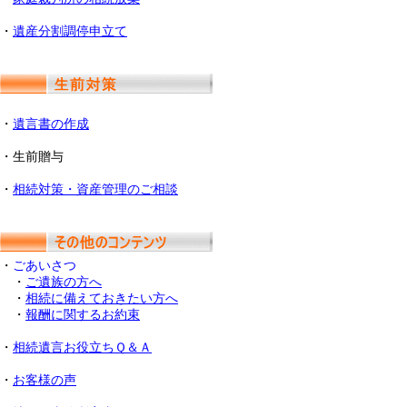
・
遺産分割調停申立て
・
遺言書の作成
・生前贈与
・
相続対策・資産管理のご相談
・
ごあいさつ
・
ご遺族の方へ
・
相続に備えておきたい方へ
・
報酬に関するお約束
・
相続遺言お役立ちＱ＆Ａ
・
お客様の声